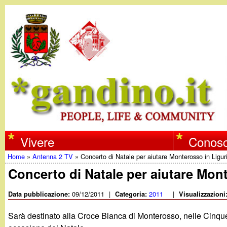
w
Vivere
Conosc
Home
»
Antenna 2 TV
»
Concerto di Natale per aiutare Monterosso in Ligur
w
Tu
Concerto di Natale per aiutare Mont
w
sei
09/12/2011
|
2011
|
Data pubblicazione:
Categoria:
Visualizzazioni
qui
.
Sarà destinato alla Croce Bianca di Monterosso, nelle Cinque