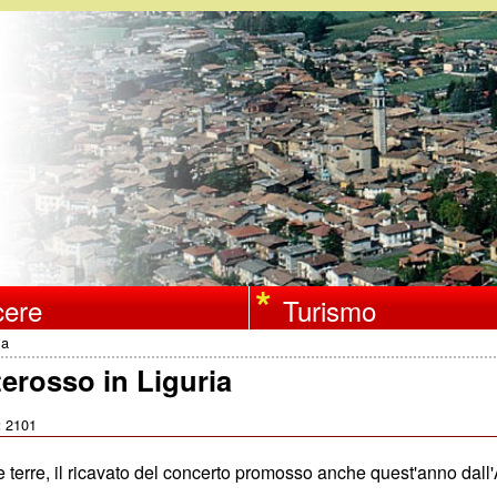
Salta
al
contenuto
principale
ere
Turismo
ia
erosso in Liguria
2101
:
 terre, il ricavato del concerto promosso anche quest'anno dall