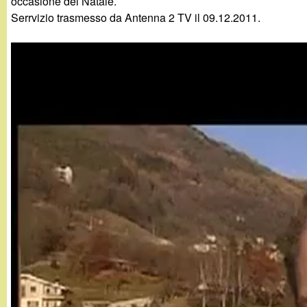
occasione del Natale.
g
Serrvizio trasmesso da Antenna 2 TV il 09.12.2011.
a
n
d
i
n
o
.
i