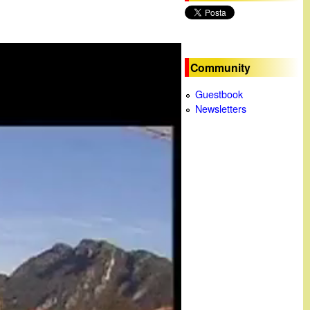
c
a
Community
Guestbook
Newsletters