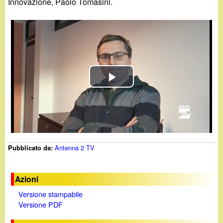
d
Innovazione, Paolo Tomasini.
c
i
a
n
o
P
.
l
i
a
t
Antenna 2 TV
Pubblicato da:
y
V
Azioni
Versione stampabile
i
Versione PDF
d