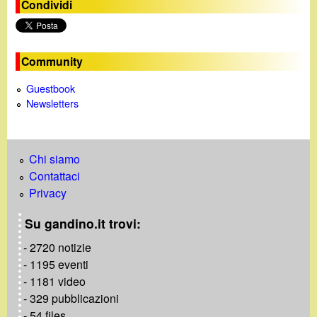
Condividi
e
o
Community
Guestbook
Newsletters
Chi siamo
Contattaci
Privacy
Su gandino.it trovi:
- 2720 notizie
- 1195 eventi
- 1181 video
- 329 pubblicazioni
- 54 files