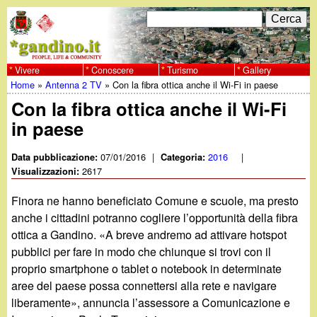
Salta
C
F
e
al
r
o
contenuto
c
Vivere
Conoscere
Turismo
Gallery
w
Home
»
Antenna 2 TV
»
Con la fibra ottica anche il Wi-Fi in paese
principale
a
r
Tu
Con la fibra ottica anche il Wi-Fi
w
m
in paese
sei
w
d
qui
07/01/2016
|
2016
|
Data pubblicazione:
Categoria:
i
2617
Visualizzazioni:
.
r
Finora ne hanno beneficiato Comune e scuole, ma presto
g
anche i cittadini potranno cogliere l’opportunità della fibra
i
ottica a Gandino. «A breve andremo ad attivare hotspot
a
c
pubblici per fare in modo che chiunque si trovi con il
proprio smartphone o tablet o notebook in determinate
e
n
aree del paese possa connettersi alla rete e navigare
r
liberamente», annuncia l’assessore a Comunicazione e