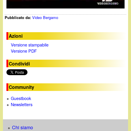
y
Video Bergamo
Pubblicato da:
V
i
Azioni
Versione stampabile
d
Versione PDF
e
Condividi
o
Community
Guestbook
Newsletters
Chi siamo