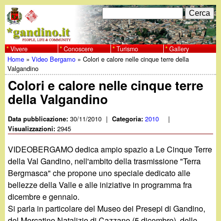
Salta
C
F
e
al
r
o
contenuto
c
Vivere
Conoscere
Turismo
Gallery
w
Home
»
Video Bergamo
»
Colori e calore nelle cinque terre della
principale
a
r
Tu
Valgandino
w
m
Colori e calore nelle cinque terre
sei
della Valgandino
w
d
qui
i
30/11/2010
|
2010
|
Data pubblicazione:
Categoria:
.
2945
Visualizzazioni:
r
g
VIDEOBERGAMO dedica ampio spazio a Le Cinque Terre
i
della Val Gandino, nell'ambito della trasmissione "Terra
a
Bergmasca" che propone uno speciale dedicato alle
c
bellezze della Valle e alle iniziative in programma fra
e
n
dicembre e gennaio.
Si parla in particolare del Museo dei Presepi di Gandino,
r
del Mercatino Natalizio di Cazzano (5 dicembre), delle