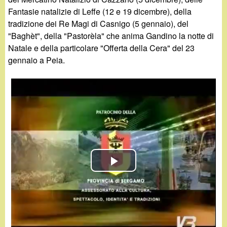
d
c
Fantasie natalizie di Leffe (12 e 19 dicembre), della
i
tradizione dei Re Magi di Casnigo (5 gennaio), del
a
"Baghèt", della "Pastorèla" che anima Gandino la notte di
n
Natale e della particolare "Offerta della Cera" del 23
gennaio a Peia.
o
.
i
t
P
l
a