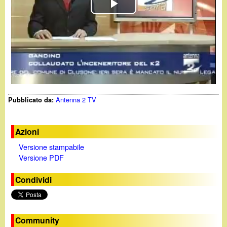
d
c
P
i
a
l
n
a
o
y
.
Antenna 2 TV
Pubblicato da:
V
i
i
Azioni
t
Versione stampabile
d
Versione PDF
e
Condividi
o
Community