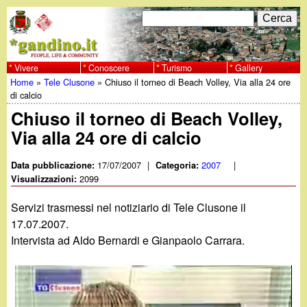
Salta
C
F
e
al
r
o
contenuto
c
Vivere
Conoscere
Turismo
Gallery
w
Home
»
Tele Clusone
»
Chiuso il torneo di Beach Volley, Via alla 24 ore
principale
a
r
Tu
di calcio
w
m
Chiuso il torneo di Beach Volley,
sei
Via alla 24 ore di calcio
w
d
qui
i
17/07/2007
|
2007
|
Data pubblicazione:
Categoria:
.
2099
Visualizzazioni:
r
g
Servizi trasmessi nel notiziario di Tele Clusone il
i
17.07.2007.
a
Intervista ad Aldo Bernardi e Gianpaolo Carrara.
c
e
n
r