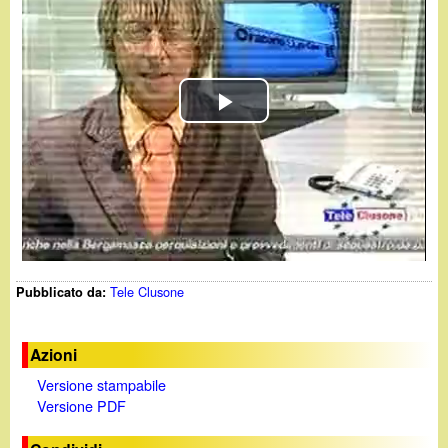
d
c
i
a
n
P
o
l
.
a
i
y
t
Tele Clusone
Pubblicato da:
V
i
Azioni
Versione stampabile
d
Versione PDF
e