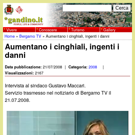
Salta
C
F
e
al
r
o
contenuto
c
Vivere
Conoscere
Turismo
Gallery
w
Home
»
Bergamo TV
»
Aumentano i cinghiali, ingenti i danni
principale
a
r
Tu
Aumentano i cinghiali, ingenti i
w
m
danni
sei
w
d
qui
21/07/2008
|
2008
|
Data pubblicazione:
Categoria:
i
2167
Visualizzazioni:
.
r
Intervista al sindaco Gustavo Maccari.
g
Servizio trasmesso nel notiziario di Bergamo TV il
i
21.07.2008.
a
c
e
n
r