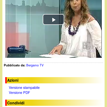
d
c
i
a
n
P
o
l
.
a
i
y
Bergamo TV
Pubblicato da:
V
t
i
Azioni
Versione stampabile
d
Versione PDF
e
Condividi