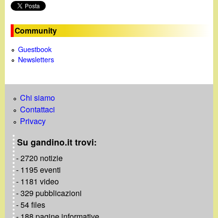
o
Community
Guestbook
Newsletters
Chi siamo
Contattaci
Privacy
Su gandino.it trovi:
- 2720 notizie
- 1195 eventi
- 1181 video
- 329 pubblicazioni
- 54 files
- 188 pagine informative