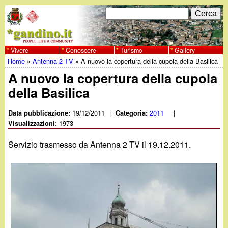
Salta
C
F
e
al
r
o
contenuto
c
Vivere
Conoscere
Turismo
Gallery
w
Home
»
Antenna 2 TV
»
A nuovo la copertura della cupola della Basilica
principale
a
r
Tu
A nuovo la copertura della cupola
w
m
della Basilica
sei
w
d
qui
19/12/2011
|
2011
|
Data pubblicazione:
Categoria:
i
1973
Visualizzazioni:
.
r
Servizio trasmesso da Antenna 2 TV il 19.12.2011.
g
i
a
c
e
n
r