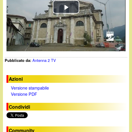
d
c
i
P
a
l
n
a
o
y
.
Antenna 2 TV
Pubblicato da:
V
i
i
Azioni
t
Versione stampabile
d
Versione PDF
e
Condividi
o
Community