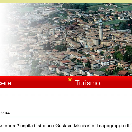
Salta
al
contenuto
principale
ere
Turismo
2044
:
Antenna 2 ospita il sindaco Gustavo Maccari e il capogruppo di 