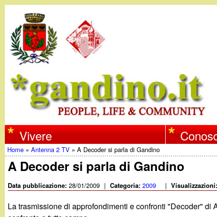
w
Vivere
Conosc
Home
»
Antenna 2 TV
»
A Decoder si parla di Gandino
w
Tu
A Decoder si parla di Gandino
w
sei
28/01/2009
|
2009
|
Data pubblicazione:
Categoria:
Visualizzazioni
qui
.
La trasmissione di approfondimenti e confronti "Decoder" di 