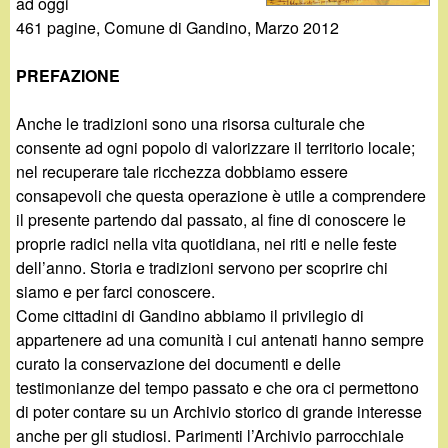
d
ad oggi
c
​461 pagine, Comune di Gandino, Marzo 2012
i
a
PREFAZIONE
n
Anche le tradizioni sono una risorsa culturale che
o
consente ad ogni popolo di valorizzare il territorio locale;
nel recuperare tale ricchezza dobbiamo essere
.
consapevoli che questa operazione è utile a comprendere
il presente partendo dal passato, al fine di conoscere le
i
proprie radici nella vita quotidiana, nei riti e nelle feste
dell’anno. Storia e tradizioni servono per scoprire chi
t
siamo e per farci conoscere.
Come cittadini di Gandino abbiamo il privilegio di
appartenere ad una comunità i cui antenati hanno sempre
curato la conservazione dei documenti e delle
testimonianze del tempo passato e che ora ci permettono
di poter contare su un Archivio storico di grande interesse
anche per gli studiosi. Parimenti l’Archivio parrocchiale