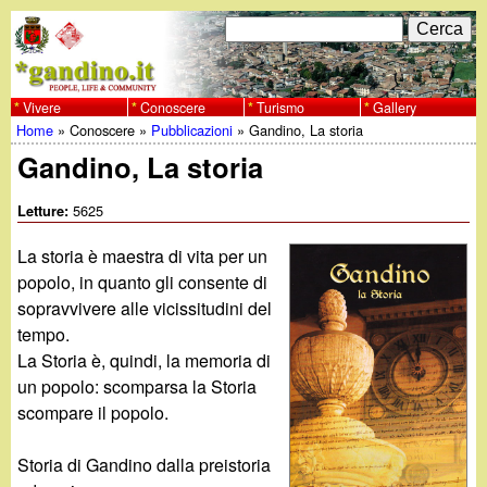
Salta
C
F
e
al
r
o
contenuto
c
Vivere
Conoscere
Turismo
Gallery
w
Home
»
Conoscere
»
Pubblicazioni
»
Gandino, La storia
principale
a
r
Tu
Gandino, La storia
w
m
sei
5625
Letture:
w
d
qui
La storia è maestra di vita per un
i
.
popolo, in quanto gli consente di
r
sopravvivere alle vicissitudini del
g
tempo.
i
La Storia è, quindi, la memoria di
a
c
un popolo: scomparsa la Storia
scompare il popolo.
e
n
r
Storia di Gandino dalla preistoria