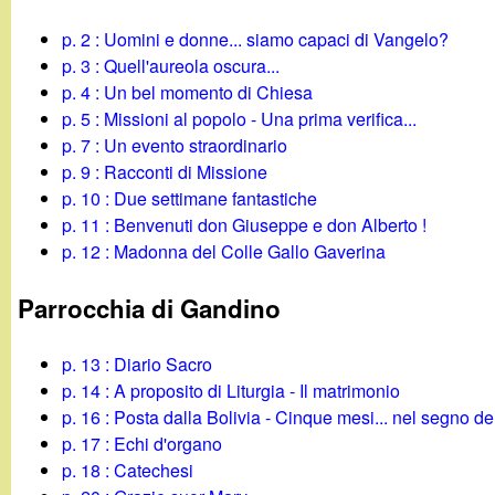
g
p. 2 : Uomini e donne... siamo capaci di Vangelo?
p. 3 : Quell'aureola oscura...
a
p. 4 : Un bel momento di Chiesa
p. 5 : Missioni al popolo - Una prima verifica...
n
p. 7 : Un evento straordinario
p. 9 : Racconti di Missione
d
p. 10 : Due settimane fantastiche
p. 11 : Benvenuti don Giuseppe e don Alberto !
i
p. 12 : Madonna del Colle Gallo Gaverina
n
Parrocchia di Gandino
o
p. 13 : Diario Sacro
.
p. 14 : A proposito di Liturgia - Il matrimonio
p. 16 : Posta dalla Bolivia - Cinque mesi... nel segno de
i
p. 17 : Echi d'organo
p. 18 : Catechesi