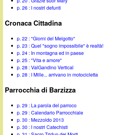
t
p. 20 : Grazie suor Mary
p. 26 : I nostri defunti
Cronaca Cittadina
p. 22 : "Giorni del Melgotto"
p. 23 : Quel "sogno impossibile" è realtà!
p. 24 : In montagna ed in paese
p. 25 : "Vita e amore"
p. 28 : ValGandino Vertical
p. 28 : I Mille... arrivano in motocicletta
Parrocchia di Barzizza
p. 29 : La parola del parroco
p. 29 : Calendario Parrocchiale
p. 30 : Mezzoldo 2013
p. 30 : I nostri Catechisti
p. 31 : Sacro Triduo dei Morti