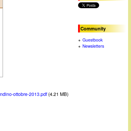
c
a
Community
Guestbook
Newsletters
ndino-ottobre-2013.pdf
(4.21 MB)