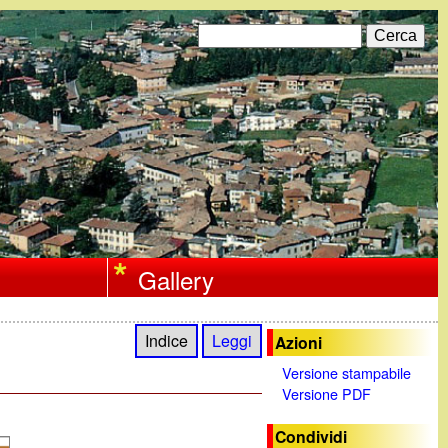
C
F
e
r
o
c
a
r
m
d
i
Gallery
r
i
Indice
Leggi
Azioni
c
Versione stampabile
Versione PDF
e
r
Condividi