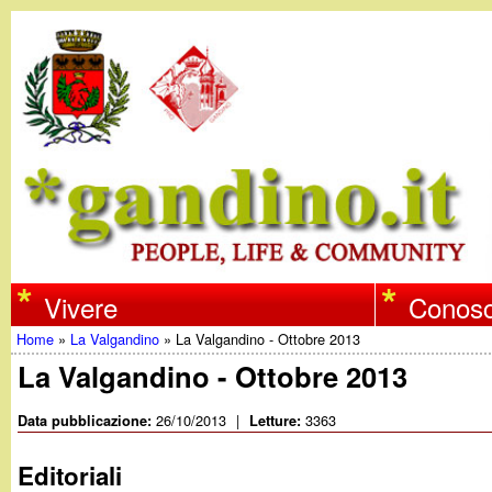
w
Vivere
Conosc
Home
»
La Valgandino
»
La Valgandino - Ottobre 2013
w
Tu
La Valgandino - Ottobre 2013
w
sei
26/10/2013
|
3363
Data pubblicazione:
Letture:
qui
.
Editoriali