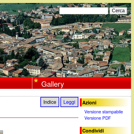
C
F
e
r
o
c
a
r
m
d
i
Gallery
r
i
Indice
Leggi
Azioni
c
Versione stampabile
Versione PDF
e
r
Condividi