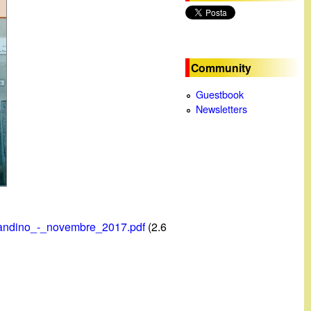
c
a
Community
Guestbook
Newsletters
andino_-_novembre_2017.pdf
(2.6