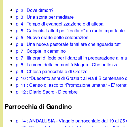
g
p. 2 : Dove dimori?
p. 3 : Una storia per meditare
a
p. 4 : Tempo di evangelizzazione e di attesa
p. 5 : Catechisti-attori per “recitare” un ruolo importante
n
p. 5 : Nuovo orario delle celebrazioni
p. 6 : Una nuova pastorale familiare che riguarda tutti
d
p. 7 : Coppie in cammino
p. 7 : Itinerari di fede per fidanzati in preparazione al m
i
p. 8 : La voce della comunità Magda - Che bellezza!
p. 9 : Chiesa parrocchiale di Orezzo
n
p. 10 : “Duecento anni di Grazia”: al via il Bicentenario
p. 11 : Centro di ascolto "Promozione umana" - E’ tornat
o
p. 12 : Diario Sacro - Dicembre
.
Parrocchia di Gandino
i
p. 14 : ANDALUSIA - Viaggio parrocchiale dal 19 al 2