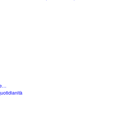
o e…
uotidianità