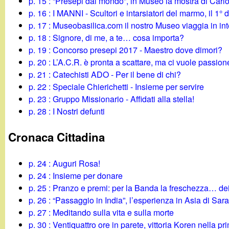
t
p. 15 : “Presepi dal mondo”, in Museo la mostra di Carlo
p. 16 : I MANNI - Scultori e intarsiatori del marmo, il 1°
p. 17 : Museobasilica.com il nostro Museo viaggia in int
p. 18 : Signore, di me, a te… cosa importa?
p. 19 : Concorso presepi 2017 - Maestro dove dimori?
p. 20 : L’A.C.R. è pronta a scattare, ma ci vuole passion
p. 21 : Catechisti ADO - Per il bene di chi?
p. 22 : Speciale Chierichetti - Insieme per servire
p. 23 : Gruppo Missionario - Affidati alla stella!
p. 28 : I Nostri defunti
Cronaca Cittadina
p. 24 : Auguri Rosa!
p. 24 : Insieme per donare
p. 25 : Pranzo e premi: per la Banda la freschezza… de
p. 26 : “Passaggio in India”, l’esperienza in Asia di Sar
p. 27 : Meditando sulla vita e sulla morte
p. 30 : Ventiquattro ore in parete, vittoria Koren nella