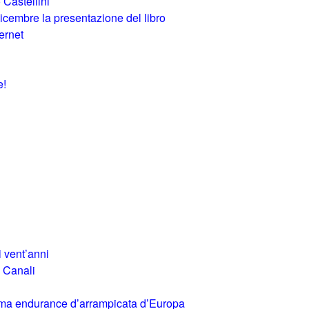
 Castellini
 dicembre la presentazione del libro
ernet
e!
i vent’anni
a Canali
 prima endurance d’arrampicata d’Europa