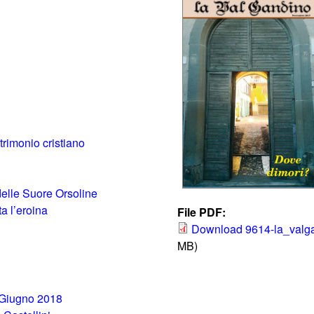
atrimonio cristiano
 delle Suore Orsoline
a l’eroina
File PDF:
Download 9614-la_valg
MB)
5 Giugno 2018