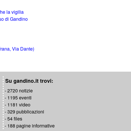
he la vigilia
oso di Gandino
Frana, Via Dante)
Su gandino.it trovi:
- 2720 notizie
- 1195 eventi
- 1181 video
- 329 pubblicazioni
- 54 files
- 188 pagine informative