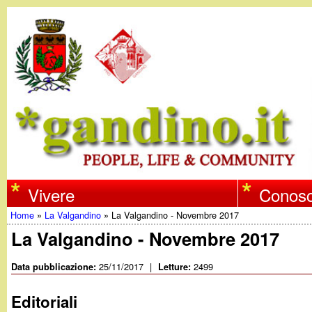
w
Vivere
Conosc
Home
»
La Valgandino
»
La Valgandino - Novembre 2017
w
Tu
La Valgandino - Novembre 2017
w
sei
25/11/2017
|
2499
Data pubblicazione:
Letture:
qui
.
Editoriali