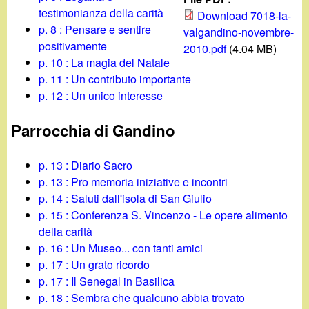
d
c
testimonianza della carità
Download 7018-la-
i
p. 8 : Pensare e sentire
valgandino-novembre-
a
positivamente
2010.pdf
(4.04 MB)
n
p. 10 : La magia del Natale
p. 11 : Un contributo importante
o
p. 12 : Un unico interesse
.
Parrocchia di Gandino
i
p. 13 : Diario Sacro
p. 13 : Pro memoria iniziative e incontri
t
p. 14 : Saluti dall'isola di San Giulio
p. 15 : Conferenza S. Vincenzo - Le opere alimento
della carità
p. 16 : Un Museo... con tanti amici
p. 17 : Un grato ricordo
p. 17 : Il Senegal in Basilica
p. 18 : Sembra che qualcuno abbia trovato