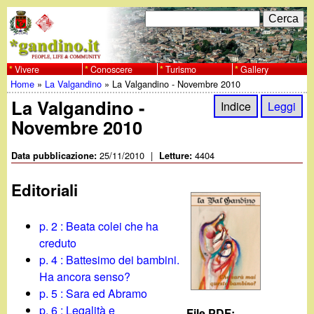
Salta
C
F
e
al
r
o
contenuto
c
Vivere
Conoscere
Turismo
Gallery
w
Home
»
La Valgandino
»
La Valgandino - Novembre 2010
principale
a
r
Tu
La Valgandino -
w
Indice
Leggi
m
Novembre 2010
sei
w
d
qui
25/11/2010
|
4404
Data pubblicazione:
Letture:
i
.
Editoriali
r
g
i
p. 2 : Beata colei che ha
a
creduto
c
p. 4 : Battesimo dei bambini.
e
n
Ha ancora senso?
p. 5 : Sara ed Abramo
r
p. 6 : Legalità e
File PDF: