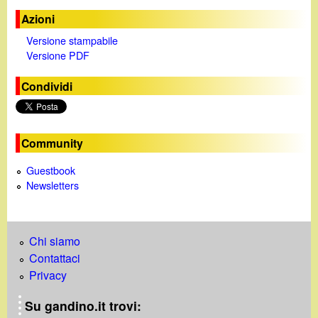
d
c
Azioni
i
a
Versione stampabile
Versione PDF
n
Condividi
o
.
Community
i
Guestbook
Newsletters
t
Chi siamo
Contattaci
Privacy
Su gandino.it trovi: