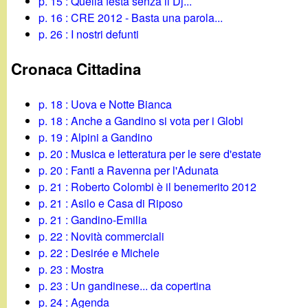
t
p. 15 : Quella festa senza il Dj...
p. 16 : CRE 2012 - Basta una parola...
p. 26 : I nostri defunti
Cronaca Cittadina
p. 18 : Uova e Notte Bianca
p. 18 : Anche a Gandino si vota per i Globi
p. 19 : Alpini a Gandino
p. 20 : Musica e letteratura per le sere d'estate
p. 20 : Fanti a Ravenna per l'Adunata
p. 21 : Roberto Colombi è il benemerito 2012
p. 21 : Asilo e Casa di Riposo
p. 21 : Gandino-Emilia
p. 22 : Novità commerciali
p. 22 : Desirée e Michele
p. 23 : Mostra
p. 23 : Un gandinese... da copertina
p. 24 : Agenda