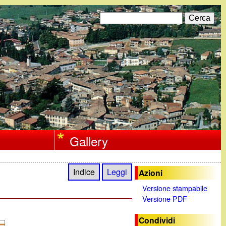
C
F
e
r
o
c
a
r
m
d
i
Gallery
r
i
Indice
Leggi
Azioni
c
Versione stampabile
Versione PDF
e
r
Condividi