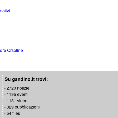
motivi
uore Orsoline
Su gandino.it trovi:
- 2720 notizie
- 1195 eventi
- 1181 video
- 329 pubblicazioni
- 54 files