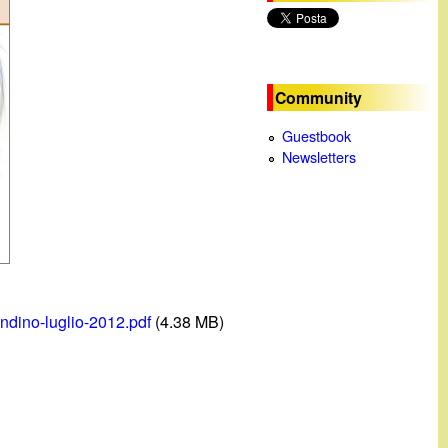
c
a
Community
Guestbook
Newsletters
dino-luglio-2012.pdf
(4.38 MB)