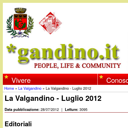
w
Vivere
Conosc
Home
»
La Valgandino
»
La Valgandino - Luglio 2012
w
Tu
La Valgandino - Luglio 2012
w
sei
28/07/2012
|
3095
Data pubblicazione:
Letture:
qui
.
Editoriali