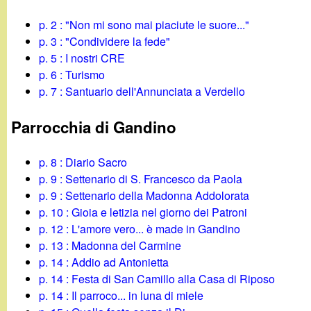
g
p. 2 : "Non mi sono mai piaciute le suore..."
p. 3 : "Condividere la fede"
a
p. 5 : I nostri CRE
p. 6 : Turismo
n
p. 7 : Santuario dell'Annunciata a Verdello
d
Parrocchia di Gandino
i
p. 8 : Diario Sacro
n
p. 9 : Settenario di S. Francesco da Paola
p. 9 : Settenario della Madonna Addolorata
o
p. 10 : Gioia e letizia nel giorno dei Patroni
p. 12 : L'amore vero... è made in Gandino
.
p. 13 : Madonna del Carmine
p. 14 : Addio ad Antonietta
i
p. 14 : Festa di San Camillo alla Casa di Riposo
p. 14 : Il parroco... in luna di miele