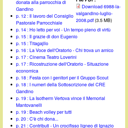
d
donata alla parrocchia di
c
Download 6988-la-
Gandino
i
valgandino-luglio-
a
p. 12 : Il lavoro del Consiglio
2008.pdf
(3.5 MB)
Pastorale Parrocchiale
n
p. 14 : Ho letto per voi - Un tempo pieno di virtù
p. 15 : Il grazie di don Eugenio
o
p. 15 : Titagajllo
p. 16 : La Voce dell'Oratorio - Chi trova un amico
.
p. 17 : Cinema Teatro Loverini
p. 17 : Ricostruzione dell'Oratorio - Situazione
i
economica
p. 18 : Festa con i genitori per il Gruppo Scout
t
p. 18 : I numeri della Sottoscrizione del CRE
Gandino
p. 19 : La Isotherm Vertova vince il Memorial
Mantovanelli
p. 19 : Beach volley per tutti
p. 20 : C'è chi dona...
p. 21 : Contributi - Un crocifisso ligneo di Ignazio