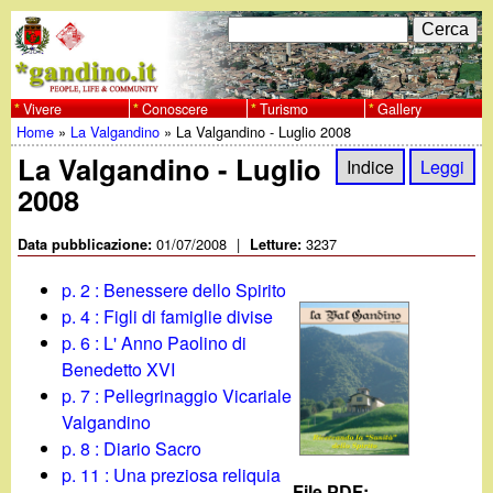
Salta
C
F
e
al
r
o
contenuto
c
Vivere
Conoscere
Turismo
Gallery
w
Home
»
La Valgandino
»
La Valgandino - Luglio 2008
principale
a
r
Tu
La Valgandino - Luglio
w
Indice
Leggi
m
2008
sei
w
d
qui
01/07/2008
|
3237
Data pubblicazione:
Letture:
i
.
p. 2 : Benessere dello Spirito
r
p. 4 : Figli di famiglie divise
g
p. 6 : L' Anno Paolino di
i
Benedetto XVI
a
c
p. 7 : Pellegrinaggio Vicariale
Valgandino
e
n
p. 8 : Diario Sacro
r
p. 11 : Una preziosa reliquia
File PDF: