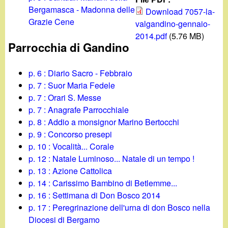
d
c
Bergamasca - Madonna delle
Download 7057-la-
i
Grazie Cene
valgandino-gennaio-
a
2014.pdf
(5.76 MB)
n
Parrocchia di Gandino
o
p. 6 : Diario Sacro - Febbraio
p. 7 : Suor Maria Fedele
.
p. 7 : Orari S. Messe
p. 7 : Anagrafe Parrocchiale
i
p. 8 : Addio a monsignor Marino Bertocchi
p. 9 : Concorso presepi
t
p. 10 : Vocalità... Corale
p. 12 : Natale Luminoso... Natale di un tempo !
p. 13 : Azione Cattolica
p. 14 : Carissimo Bambino di Betlemme...
p. 16 : Settimana di Don Bosco 2014
p. 17 : Peregrinazione dell'urna di don Bosco nella
Diocesi di Bergamo