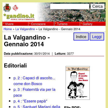
Salta
C
F
e
al
r
o
contenuto
c
Vivere
Conoscere
Turismo
Gallery
w
Home
»
La Valgandino
»
La Valgandino - Gennaio 2014
principale
a
r
Tu
La Valgandino -
w
Indice
Leggi
m
Gennaio 2014
sei
w
d
qui
30/01/2014
|
3377
Data pubblicazione:
Letture:
i
.
Editoriali
r
g
i
p. 2 : Capaci di ascolto...
a
come don Bosco
c
p. 3 : Fraternità via per la
e
n
pace
p. 4 : "Essere papà"
r
p. 5 : Santuari Mariani della
File PDF: