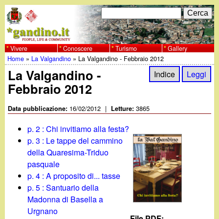
Salta
C
F
e
al
r
o
contenuto
c
Vivere
Conoscere
Turismo
Gallery
w
Home
»
La Valgandino
»
La Valgandino - Febbraio 2012
principale
a
r
Tu
La Valgandino -
w
Indice
Leggi
m
Febbraio 2012
sei
w
d
qui
16/02/2012
|
3865
Data pubblicazione:
Letture:
i
.
p. 2 : Chi invitiamo alla festa?
r
p. 3 : Le tappe del cammino
g
della Quaresima-Triduo
i
pasquale
a
c
p. 4 : A proposito di... tasse
p. 5 : Santuario della
e
n
Madonna di Basella a
r
Urgnano
File PDF: