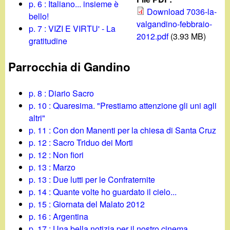
d
p. 6 : Italiano... insieme è
c
Download 7036-la-
bello!
i
valgandino-febbraio-
a
p. 7 : VIZI E VIRTU' - La
2012.pdf
(3.93 MB)
gratitudine
n
Parrocchia di Gandino
o
p. 8 : Diario Sacro
.
p. 10 : Quaresima. "Prestiamo attenzione gli uni agli
altri"
i
p. 11 : Con don Manenti per la chiesa di Santa Cruz
p. 12 : Sacro Triduo dei Morti
t
p. 12 : Non fiori
p. 13 : Marzo
p. 13 : Due lutti per le Confraternite
p. 14 : Quante volte ho guardato il cielo...
p. 15 : Giornata del Malato 2012
p. 16 : Argentina
p. 17 : Una bella notizia per il nostro cinema