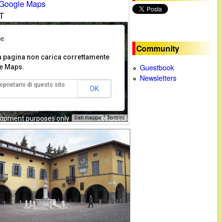
Google Maps
c
amo IT
a
Community
 pagina non carica correttamente
Guestbook
e Maps.
Newsletters
roprietario di questo sito
OK
lopment purposes only
For development purposes only
Dati mappa
Termini