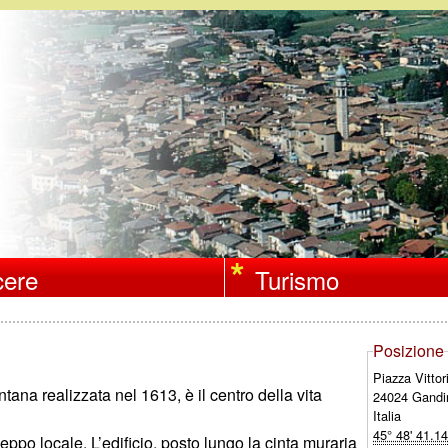
Salta
al
contenuto
principale
ere
Turismo
Posizione
Piazza Vittor
ana realizzata nel 1613, è il centro della vita
24024
Gand
Italia
For deve
45° 48' 41.1
ceppo locale. L’edificio, posto lungo la cinta muraria