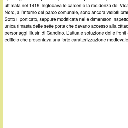
g
ultimata nel 1415, inglobava le carceri e la residenza del Vica
Nord, all’interno del parco comunale, sono ancora visibili bran
a
Sotto il porticato, seppure modificata nelle dimensioni rispetto
unica rimasta delle sette porte che davano accesso alla citta
n
personaggi illustri di Gandino. L’attuale soluzione delle fron
edificio che presentava una forte caratterizzazione medievale
d
i
n
o
.
i