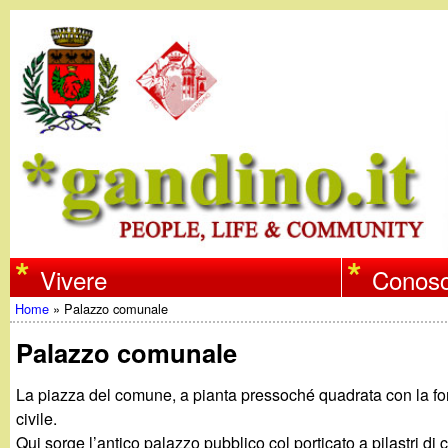
w
Vivere
Conosc
Home
»
Palazzo comunale
w
Tu
Palazzo comunale
w
sei
La piazza del comune, a pianta pressoché quadrata con la font
qui
.
civile.
Qui sorge l’antico palazzo pubblico col porticato a pilastri di 