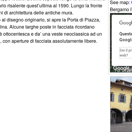
See map:
rio risalente quest’ultima al 1590. Lungo la fronte
Berg
i di architettura delle antiche mura.
 al disegno originario, si apre la Porta di Piazza,
dina. Alcune targhe poste in facciata ricordano
ti è ottocentesca e da’ una veste neoclassica ad un
Questa
Googl
, con aperture di facciata assolutamente libere.
Sei il p
web?
For deve