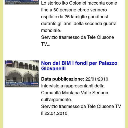
d
Lo storico Iko Colombi racconta come
c
fino a 60 persone ebree vennero
i
a
ospitate da 25 famiglie gandinesi
durante gli anni della seconda guerra
n
mondiale.
Servizio trasmesso da Tele Clusone
o
TV...
.
Non dal BIM i fondi per Palazzo
i
Giovanelli
Data pubblicazione:
22/01/2010
t
Interviste a rappresentanti della
Comunità Montana Valle Seriana
sull'argomento.
Servizio trasmesso da Tele Clusone TV
il 22.01.2010.