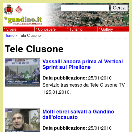
Salta
C
F
e
al
r
o
contenuto
c
Vivere
Conoscere
Turismo
Gallery
w
Home
»
Tele Clusone
principale
a
r
Tu
w
Tele Clusone
m
sei
w
d
Vassalli ancora prima al Vertical
qui
Sprint sul Pirellone
i
.
Data pubblicazione:
25/01/2010
r
Servizio trasmesso da Tele Clusone TV
g
il 25.01.2010.
i
a
c
Molti ebrei salvati a Gandino
e
n
dall'olocausto
r
Data pubblicazione:
25/01/2010