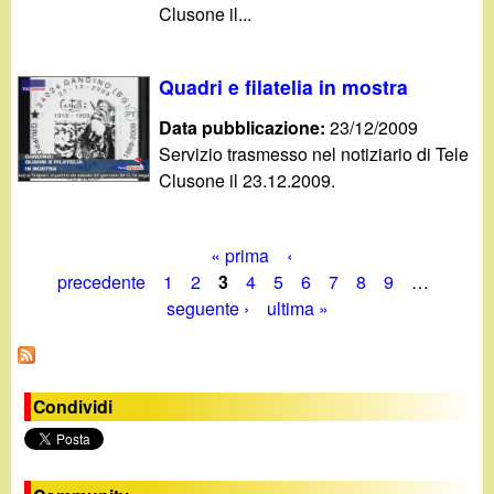
Clusone il...
Quadri e filatelia in mostra
Data pubblicazione:
23/12/2009
Servizio trasmesso nel notiziario di Tele
Clusone il 23.12.2009.
« prima
‹
P
precedente
1
2
3
4
5
6
7
8
9
…
seguente ›
ultima »
a
g
i
Condividi
n