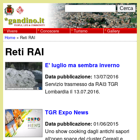
Salta
C
F
e
al
r
o
contenuto
c
Vivere
Conoscere
Turismo
Gallery
w
Home
»
Reti RAI
principale
a
r
Tu
w
Reti RAI
m
sei
w
d
E' luglio ma sembra inverno
qui
i
Data pubblicazione:
13/07/2016
.
Servizio trasmesso da RAI3 TGR
r
Lombardia il 13.07.2016.
g
i
a
c
TGR Expo News
e
n
Data pubblicazione:
01/06/2015
Uno show cooking dagli antichi sapori
r
all'open space del cluster Cereali e