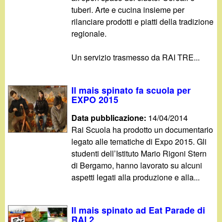
d
c
tuberi. Arte e cucina insieme per
i
rilanciare prodotti e piatti della tradizione
a
regionale.
n
Un servizio trasmesso da RAI TRE...
o
Il mais spinato fa scuola per
.
EXPO 2015
i
Data pubblicazione:
14/04/2014
Rai Scuola ha prodotto un documentario
t
legato alle tematiche di Expo 2015. Gli
studenti dell’Istituto Mario Rigoni Stern
di Bergamo, hanno lavorato su alcuni
aspetti legati alla produzione e alla...
Il mais spinato ad Eat Parade di
RAI 2