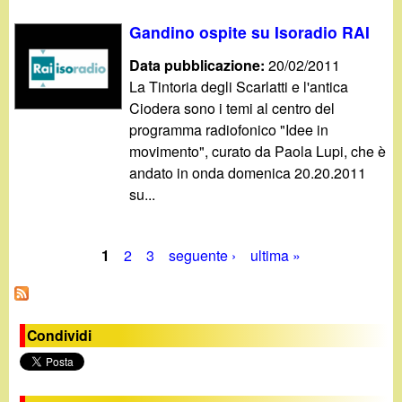
Gandino ospite su Isoradio RAI
Data pubblicazione:
20/02/2011
La Tintoria degli Scarlatti e l'antica
Ciodera sono i temi al centro del
programma radiofonico "Idee in
movimento", curato da Paola Lupi, che è
andato in onda domenica 20.20.2011
su...
1
2
3
seguente ›
ultima »
P
a
Condividi
g
i