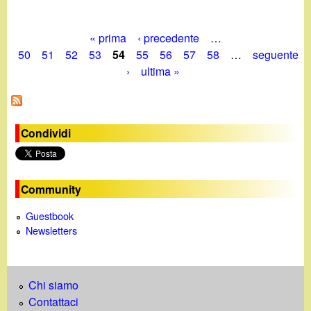
« prima
‹ precedente
…
P
50
51
52
53
54
55
56
57
58
…
seguente
›
ultima »
a
g
i
Condividi
n
e
Community
Guestbook
Newsletters
Chi siamo
Contattaci