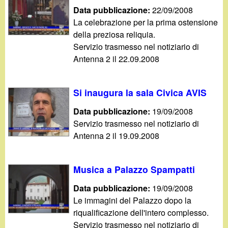
d
c
Data pubblicazione:
22/09/2008
i
La celebrazione per la prima ostensione
a
della preziosa reliquia.
n
Servizio trasmesso nel notiziario di
Antenna 2 il 22.09.2008
o
Si inaugura la sala Civica AVIS
.
Data pubblicazione:
19/09/2008
i
Servizio trasmesso nel notiziario di
Antenna 2 il 19.09.2008
t
Musica a Palazzo Spampatti
Data pubblicazione:
19/09/2008
Le immagini del Palazzo dopo la
riqualificazione dell'intero complesso.
Servizio trasmesso nel notiziario di