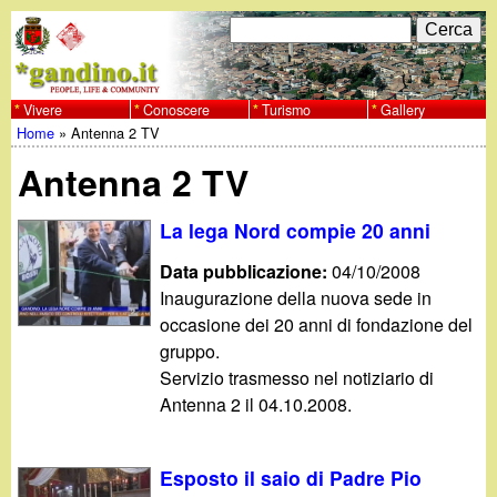
Salta
C
F
e
al
r
o
contenuto
c
Vivere
Conoscere
Turismo
Gallery
w
Home
»
Antenna 2 TV
principale
a
r
Tu
w
Antenna 2 TV
m
sei
w
d
La lega Nord compie 20 anni
qui
i
Data pubblicazione:
04/10/2008
.
Inaugurazione della nuova sede in
r
occasione dei 20 anni di fondazione del
g
i
gruppo.
Servizio trasmesso nel notiziario di
a
c
Antenna 2 il 04.10.2008.
e
n
r
Esposto il saio di Padre Pio