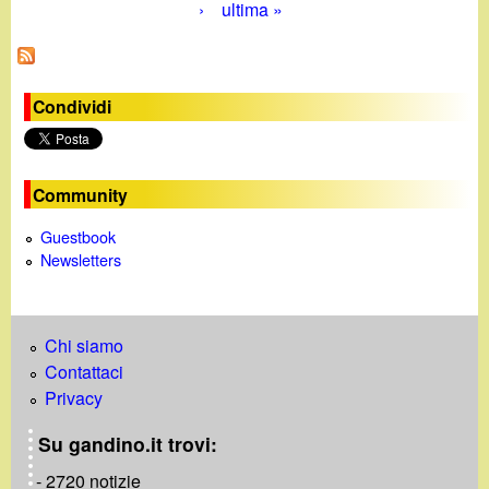
›
ultima »
a
g
i
Condividi
n
e
Community
Guestbook
Newsletters
Chi siamo
Contattaci
Privacy
Su gandino.it trovi:
- 2720 notizie