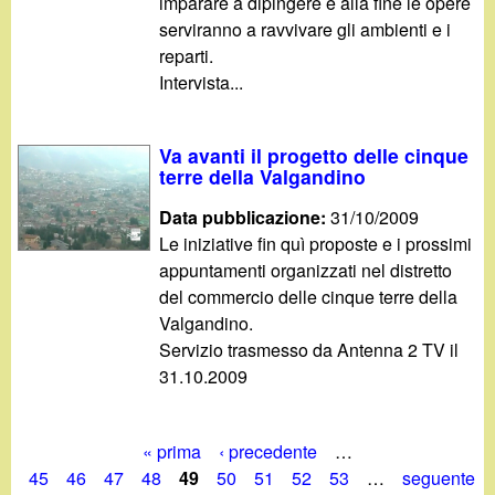
imparare a dipingere e alla fine le opere
serviranno a ravvivare gli ambienti e i
reparti.
Intervista...
Va avanti il progetto delle cinque
terre della Valgandino
Data pubblicazione:
31/10/2009
Le iniziative fin quì proposte e i prossimi
appuntamenti organizzati nel distretto
del commercio delle cinque terre della
Valgandino.
Servizio trasmesso da Antenna 2 TV il
31.10.2009
« prima
‹ precedente
…
P
45
46
47
48
49
50
51
52
53
…
seguente