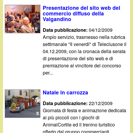
d
c
Presentazione del sito web del
i
commercio diffuso della
a
Valgandino
n
Data pubblicazione:
04/12/2009
Ampio servizio, trasmesso nella rubrica
o
settimanale "Il venerdì" di Teleclusone il
04.12.2009, con la cronaca della serata
.
di presentazione del sito web e di
premiazione al vincitore del concorso
i
per...
t
Natale in carrozza
Data pubblicazione:
22/12/2009
Giornata di festa e animazione dedicata
ai più piccoli con i giochi di
AnimalCortile ed il trenino turistico
offerto dal gruppo commercianti