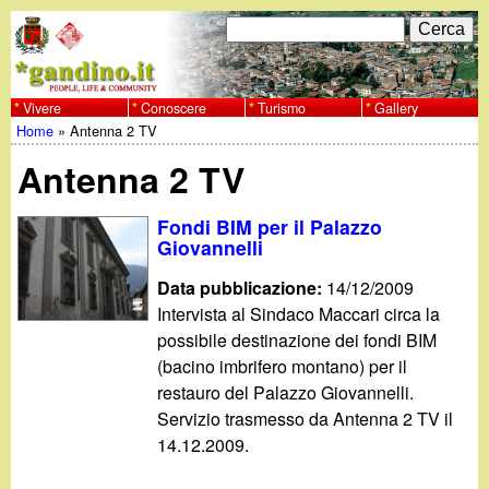
Salta
C
F
e
al
r
o
contenuto
c
Vivere
Conoscere
Turismo
Gallery
w
Home
»
Antenna 2 TV
principale
a
r
Tu
w
Antenna 2 TV
m
sei
w
d
Fondi BIM per il Palazzo
qui
Giovannelli
i
.
Data pubblicazione:
14/12/2009
r
Intervista al Sindaco Maccari circa la
g
possibile destinazione dei fondi BIM
i
(bacino imbrifero montano) per il
a
c
restauro del Palazzo Giovannelli.
Servizio trasmesso da Antenna 2 TV il
e
n
14.12.2009.
r