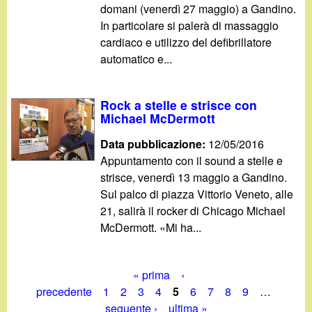
domani (venerdì 27 maggio) a Gandino.
In particolare si palerà di massaggio
cardiaco e utilizzo del defibrillatore
automatico e...
Rock a stelle e strisce con
Michael McDermott
Data pubblicazione:
12/05/2016
Appuntamento con il sound a stelle e
strisce, venerdì 13 maggio a Gandino.
Sul palco di piazza Vittorio Veneto, alle
21, salirà il rocker di Chicago Michael
McDermott. «Mi ha...
« prima
‹
P
precedente
1
2
3
4
5
6
7
8
9
…
seguente ›
ultima »