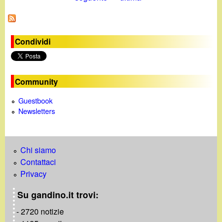
a
g
i
Condividi
n
e
Community
Guestbook
Newsletters
Chi siamo
Contattaci
Privacy
Su gandino.it trovi:
- 2720 notizie