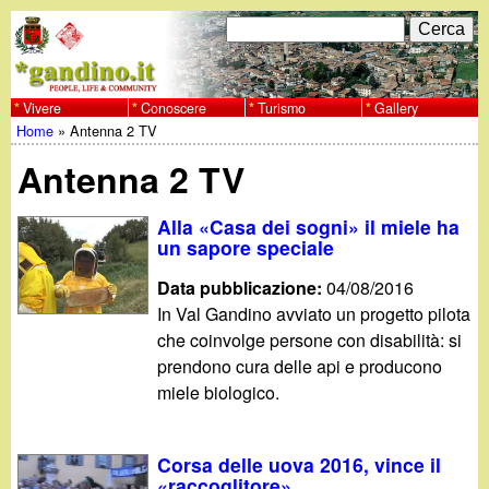
Salta
C
F
e
al
r
o
contenuto
c
Vivere
Conoscere
Turismo
Gallery
w
Home
»
Antenna 2 TV
principale
a
r
Tu
w
Antenna 2 TV
m
sei
w
d
Alla «Casa dei sogni» il miele ha
qui
un sapore speciale
i
.
Data pubblicazione:
04/08/2016
r
In Val Gandino avviato un progetto pilota
g
che coinvolge persone con disabilità: si
i
prendono cura delle api e producono
a
c
miele biologico.
e
n
Corsa delle uova 2016, vince il
r
«raccoglitore»