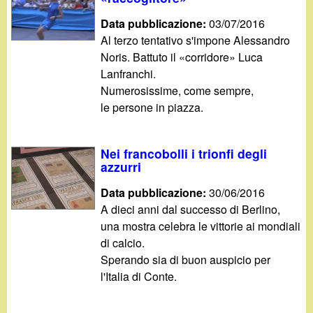
d
c
Data pubblicazione:
03/07/2016
i
a
Al terzo tentativo s'impone Alessandro
Noris. Battuto il «corridore» Luca
n
Lanfranchi.
Numerosissime, come sempre,
o
le persone in piazza.
.
Nei francobolli i trionfi degli
i
azzurri
Data pubblicazione:
30/06/2016
t
A dieci anni dal successo di Berlino,
una mostra celebra le vittorie ai mondiali
di calcio.
Sperando sia di buon auspicio per
l'Italia di Conte.