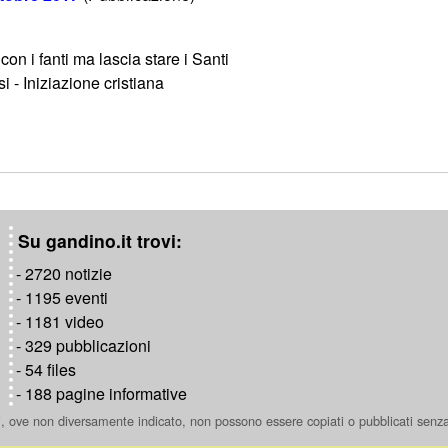
con i fanti ma lascia stare i Santi
i - Iniziazione cristiana
Su gandino.it trovi:
- 2720 notizie
- 1195 eventi
- 1181 video
- 329 pubblicazioni
- 54 files
- 188 pagine informative
ti, ove non diversamente indicato, non possono essere copiati o pubblicati senz