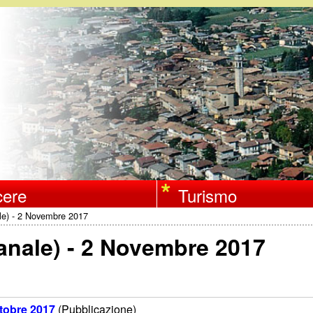
Salta
al
contenuto
principale
ere
Turismo
ale) - 2 Novembre 2017
manale) - 2 Novembre 2017
ttobre 2017
(Pubblicazione)