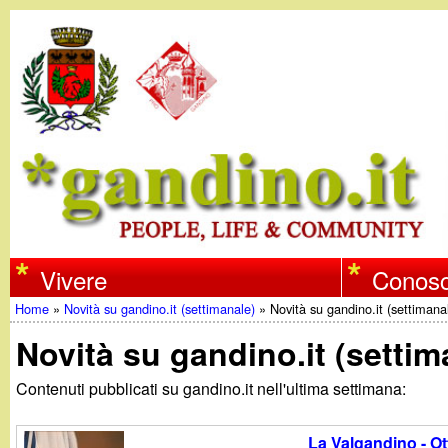
w
Vivere
Conosc
Home
»
Novità su gandino.it (settimanale)
»
Novità su gandino.it (settiman
w
Tu
Novità su gandino.it (setti
w
sei
Contenuti pubblicati su gandino.it nell'ultima settimana:
qui
.
La Valgandino - O