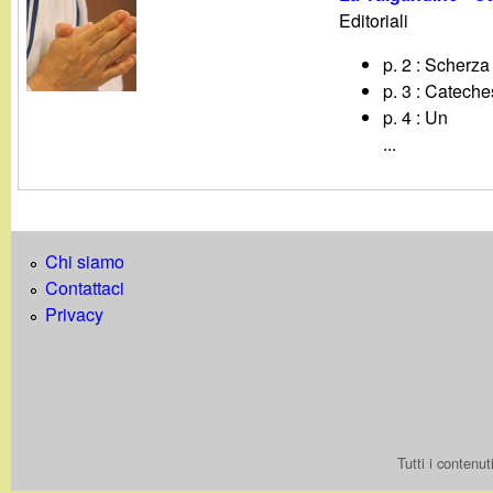
g
Editoriali
p. 2 : Scherza 
a
p. 3 : Cateches
p. 4 : Un
n
...
d
i
Chi siamo
n
Contattaci
Privacy
o
.
i
Tutti i contenu