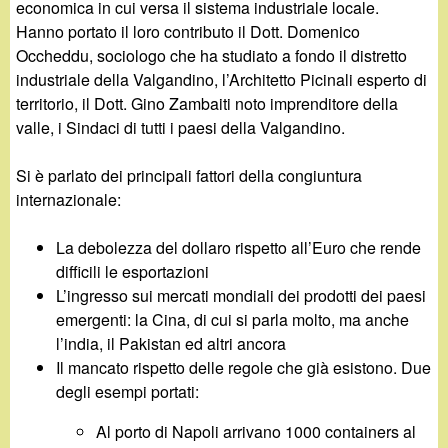
d
economica in cui versa il sistema industriale locale.
c
Hanno portato il loro contributo il Dott. Domenico
i
a
Occheddu, sociologo che ha studiato a fondo il distretto
industriale della Valgandino, l’Architetto Picinali esperto di
n
territorio, il Dott. Gino Zambaiti noto imprenditore della
valle, i Sindaci di tutti i paesi della Valgandino.
o
Si è parlato dei principali fattori della congiuntura
.
internazionale:
i
La debolezza del dollaro rispetto all’Euro che rende
difficili le esportazioni
t
L’ingresso sui mercati mondiali dei prodotti dei paesi
emergenti: la Cina, di cui si parla molto, ma anche
l’india, il Pakistan ed altri ancora
Il mancato rispetto delle regole che già esistono. Due
degli esempi portati:
Al porto di Napoli arrivano 1000 containers al