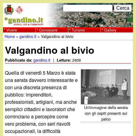
Salta
C
F
e
al
r
o
contenuto
c
Vivere
Conoscere
Turismo
Gallery
w
Home
»
gandino.it
»
Valgandino al bivio
principale
a
r
Tu
w
Valgandino al bivio
m
sei
w
d
gandino.it
|
2409
Pubblicato da:
Letture:
qui
i
Quella di venerdì 5 Marzo è stata
.
una serata davvero interessante e
r
con una discreta presenza di
g
pubblico: imprenditori,
i
professionisti, artigiani, ma anche
a
c
Un'immagine della serata
semplici cittadini e lavoratori che
con gli ospiti presenti sul
cominciano a percepire come
e
n
palco
vero problema, con seri risvolti
r
occupazionali, la difficoltà