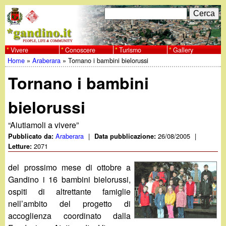
Salta
C
F
e
al
r
o
contenuto
c
Vivere
Conoscere
Turismo
Gallery
w
Home
»
Araberara
»
Tornano i bambini bielorussi
principale
a
r
Tu
w
Tornano i bambini
m
sei
w
d
bielorussi
qui
i
.
“Aiutiamoli a vivere”
Araberara
|
26/08/2005
|
Pubblicato da:
Data pubblicazione:
r
2071
Letture:
g
i
del prossimo mese di ottobre a
a
c
Gandino i 16 bambini bielorussi,
ospiti di altrettante famiglie
e
n
nell’ambito del progetto di
r
accoglienza coordinato dalla