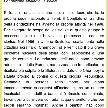
d
Fondazione
Aiutiamoli a Vivere.
c
i
Si tratta di un’associazione senza fini di lucro che ha la
a
propria sede nazionale a Terni; il Comitato di Gandino
n
della Fondazione ha avviato la propria attività nel 1998.
Per spiegare lo scopo dell’esistenza di questo gruppo è
o
necessario fare una brevissima premessa di carattere
storico. Nel 1986 in Unione Sovietica, esattamente nella
.
cittadina ucraina di Chernobyl, si è verificato il più grave
incidente nucleare della storia, con l’esplosione di una
i
grande centrale. Le radiazioni dell’uranio sono arrivate
addirittura in tutta Europa, ma la zona che in particolare è
t
risultata più colpita è la Bielorussia, dato che Chernobyl è
situata proprio ai confini di questa piccola Repubblica.
Centinaia di persone sono morte nei giorni
immediatamente successivi all’incidente, ma un numero
incalcolabile di adulti e bambini è rimasto contaminato,
trovandosi a convivere con aria, acqua e territorio che per
secoli saranno inquinati. Anche i bambini nati dopo