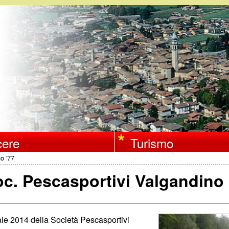
Salta
al
contenuto
principale
ere
Turismo
o '77
c. Pescasportivi Valgandino 
iale 2014 della Società Pescasportivi