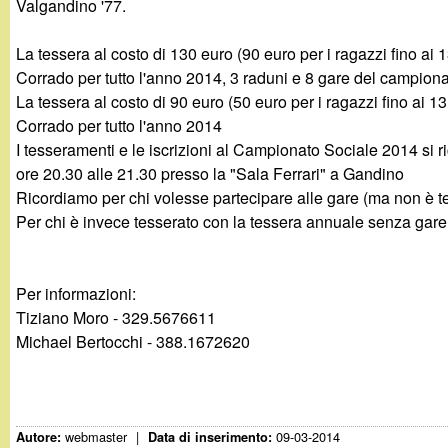
Valgandino '77.
g
La tessera al costo di 130 euro (90 euro per i ragazzi fino ai 
a
Corrado per tutto l'anno 2014, 3 raduni e 8 gare del campion
La tessera al costo di 90 euro (50 euro per i ragazzi fino ai 1
n
Corrado per tutto l'anno 2014
I tesseramenti e le iscrizioni al Campionato Sociale 2014 si 
d
ore 20.30 alle 21.30 presso la "Sala Ferrari" a Gandino
Ricordiamo per chi volesse partecipare alle gare (ma non è te
i
Per chi è invece tesserato con la tessera annuale senza gare i
n
Per informazioni:
o
Tiziano Moro - 329.5676611
Michael Bertocchi - 388.1672620
.
i
webmaster
|
09-03-2014
Autore:
Data di inserimento: