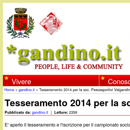
w
Vivere
Conosc
Home
»
gandino.it
»
Tesseramento 2014 per la soc. Pescasportivi Valgandin
w
Tu
Tesseramento 2014 per la so
w
sei
gandino.it
|
2359
Pubblicato da:
Letture:
qui
.
E' aperto il tesseramento e l'iscrizione per il campionato soc