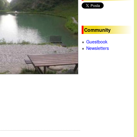
c
a
Community
Guestbook
Newsletters