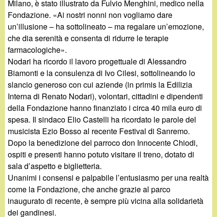
Milano, è stato illustrato da Fulvio Menghini, medico nella
Fondazione. «Ai nostri nonni non vogliamo dare
un’illusione – ha sottolineato – ma regalare un’emozione,
che dia serenità e consenta di ridurre le terapie
farmacologiche».
Nodari ha ricordo il lavoro progettuale di Alessandro
Biamonti e la consulenza di Ivo Cilesi, sottolineando lo
slancio generoso con cui aziende (in primis la Edilizia
Interna di Renato Nodari), volontari, cittadini e dipendenti
della Fondazione hanno finanziato i circa 40 mila euro di
spesa. Il sindaco Elio Castelli ha ricordato le parole del
musicista Ezio Bosso al recente Festival di Sanremo.
Dopo la benedizione del parroco don Innocente Chiodi,
ospiti e presenti hanno potuto visitare il treno, dotato di
sala d’aspetto e biglietteria.
Unanimi i consensi e palpabile l’entusiasmo per una realtà
come la Fondazione, che anche grazie al parco
inaugurato di recente, è sempre più vicina alla solidarietà
dei gandinesi.