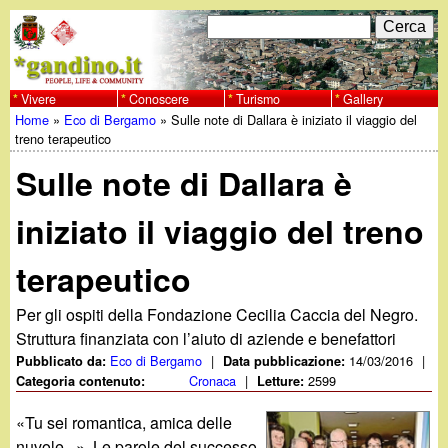
Salta
C
F
e
al
r
o
contenuto
c
Vivere
Conoscere
Turismo
Gallery
w
Home
»
Eco di Bergamo
»
Sulle note di Dallara è iniziato il viaggio del
principale
a
r
Tu
treno terapeutico
w
m
Sulle note di Dallara è
sei
w
d
qui
iniziato il viaggio del treno
i
.
terapeutico
r
g
i
Per gli ospiti della Fondazione Cecilia Caccia del Negro.
Struttura finanziata con l’aiuto di aziende e benefattori
a
c
Eco di Bergamo
|
14/03/2016
|
Pubblicato da:
Data pubblicazione:
Cronaca
|
2599
Categoria contenuto:
Letture:
e
n
«Tu sei romantica, amica delle
r
nuvole...». Le parole del successo