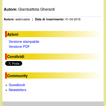
Autore:
Giambattista Gherardi
webmaster
|
01-04-2016
Autore:
Data di inserimento:
Azioni
Versione stampabile
Versione PDF
Condividi
Community
Guestbook
Newsletters