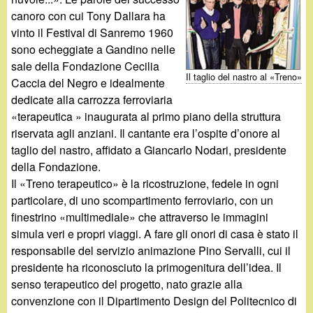
d
c
canoro con cui Tony Dallara ha
i
vinto il Festival di Sanremo 1960
a
sono echeggiate a Gandino nelle
n
sale della Fondazione Cecilia
Il taglio del nastro al «Treno»
Caccia del Negro e idealmente
o
dedicate alla carrozza ferroviaria
«terapeutica » inaugurata al primo piano della struttura
.
riservata agli anziani. Il cantante era l’ospite d’onore al
taglio del nastro, affidato a Giancarlo Nodari, presidente
i
della Fondazione.
Il «Treno terapeutico» è la ricostruzione, fedele in ogni
t
particolare, di uno scompartimento ferroviario, con un
finestrino «multimediale» che attraverso le immagini
simula veri e propri viaggi. A fare gli onori di casa è stato il
responsabile del servizio animazione Pino Servalli, cui il
presidente ha riconosciuto la primogenitura dell’idea. Il
senso terapeutico del progetto, nato grazie alla
convenzione con il Dipartimento Design del Politecnico di