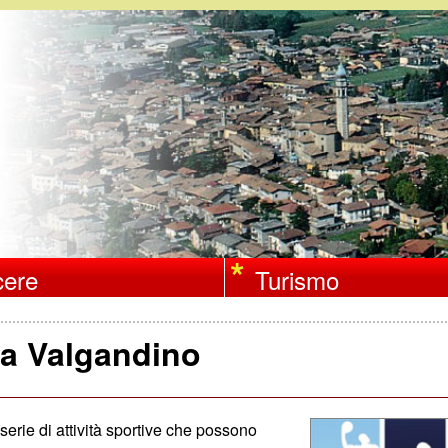
Salta
al
contenuto
principale
ere
Turismo
lla Valgandino
erie di attività sportive che possono