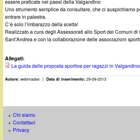
essere praticate nei paesi della Valgandino
g
Uno strumento semplice da consultare, che ci auspichiamo p
entrare in palestra.
a
C’è solo l’imbarazzo della scelta!
Realizzato a cura degli Assessorati allo Sport dei Comuni d
n
Sant’Andrea e con la collaborazione delle associazioni sport
d
Allegati:
i
La guida delle proposta sportive per ragazzi in Valgandin
webmaster
|
29-09-2013
n
Autore:
Data di inserimento:
o
.
Chi siamo
Contattaci
i
Privacy