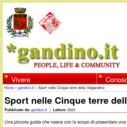
w
Vivere
Conosc
Home
»
gandino.it
»
Sport nelle Cinque terre della Valgandino
w
Tu
Sport nelle Cinque terre de
w
sei
gandino.it
|
2523
Pubblicato da:
Letture:
qui
.
Una piccola guida che nasce con lo scopo di presentare una s