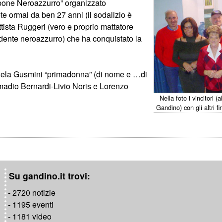
opone Neroazzurro” organizzato
ete ormai da ben 27 anni (il sodalizio è
tista Ruggeri (vero e proprio mattatore
idente neroazzurro) che ha conquistato la
niela Gusmini “primadonna” (di nome e …di
Amadio Bernardi-Livio Noris e Lorenzo
Nella foto i vincitori 
Gandino) con gli altri f
Su gandino.it trovi:
- 2720 notizie
- 1195 eventi
- 1181 video