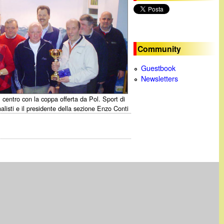
c
a
Community
Guestbook
Newsletters
(al centro con la coppa offerta da Pol. Sport di
inalisti e il presidente della sezione Enzo Conti