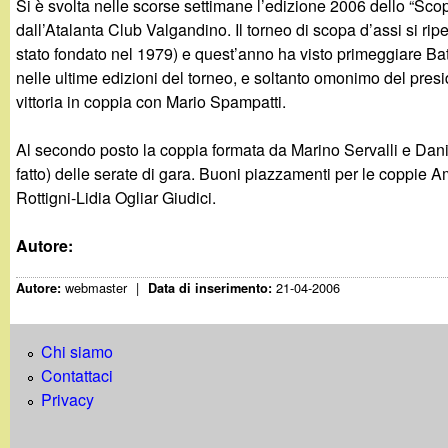
Si è svolta nelle scorse settimane l’edizione 2006 dello “Sc
g
dall’Atalanta Club Valgandino. Il torneo di scopa d’assi si rip
stato fondato nel 1979) e quest’anno ha visto primeggiare Bat
a
nelle ultime edizioni del torneo, e soltanto omonimo del pres
vittoria in coppia con Mario Spampatti.
n
Al secondo posto la coppia formata da Marino Servalli e Da
d
fatto) delle serate di gara. Buoni piazzamenti per le coppie 
Rottigni-Lidia Ogliar Giudici.
i
Autore:
n
webmaster
|
21-04-2006
Autore:
Data di inserimento:
o
.
Chi siamo
Contattaci
i
Privacy