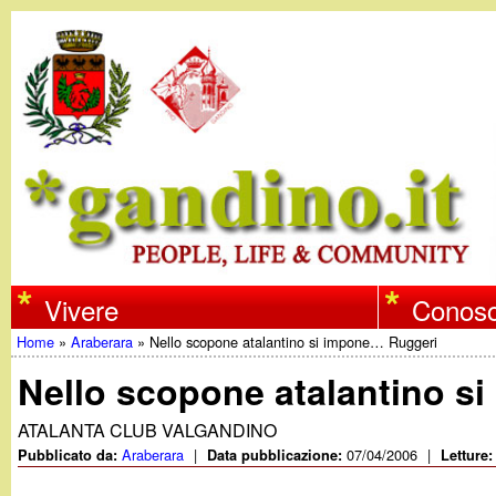
w
Vivere
Conosc
Home
»
Araberara
»
Nello scopone atalantino si impone… Ruggeri
w
Tu
Nello scopone atalantino s
w
sei
ATALANTA CLUB VALGANDINO
qui
Araberara
|
07/04/2006
|
Pubblicato da:
Data pubblicazione:
Letture
.