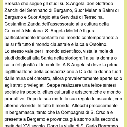
Brescia che segue gli studi su S.Angela, don Goffredo
Zanchi del Seminario di Bergamo, Suor Melania Balini di
Bergamo e Suor Angioletta Servidati di Terracina,
Costantino Zanda dell’assessorato alla cultura della
Comunità Montana. S. Angela Merici è fi gura
particolarmente importante nel mondo contemporaneo: a
lei si rifà tutto il mondo claustrale e laicale Orsolino.
Lo stesso vale per il mondo scientifico, vista la mole di
studi dedicati alla Santa nella storiografi a sulla donna o
sulla religiosità al femminile. A S.Angela si deve la prima
legittimazione della consacrazione a Dio della donna fuori
dalle mura del chiostro, allora prevalentemente aperte solo
agli strati privilegiati. Seppe realizzare una felice sintesi
sociale fra popolo, élites culturali e aristocratiche e mondo
produttivo. Dopo la sua morte la sua regola fu assunta, con
alterne vicende, in tutto il mondo. Attecchì precocemente
in bergamasca, tanto che la Compagnia di S. Orsola è
presente a Bergamo e provincia già attorno alla seconda
metà del XVI secolo. Dopo la visita di S. Carlo Borromeo