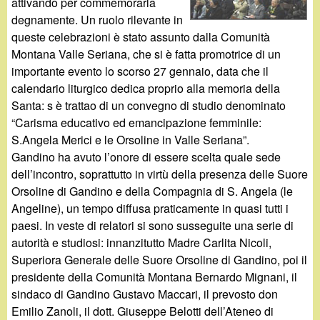
d
attivando per commemorarla
c
degnamente. Un ruolo rilevante in
i
queste celebrazioni è stato assunto dalla Comunità
a
Montana Valle Seriana, che si è fatta promotrice di un
n
importante evento lo scorso 27 gennaio, data che il
calendario liturgico dedica proprio alla memoria della
o
Santa: s è trattao di un convegno di studio denominato
“Carisma educativo ed emancipazione femminile:
.
S.Angela Merici e le Orsoline in Valle Seriana”.
Gandino ha avuto l’onore di essere scelta quale sede
i
dell’incontro, soprattutto in virtù della presenza delle Suore
Orsoline di Gandino e della Compagnia di S. Angela (le
t
Angeline), un tempo diffusa praticamente in quasi tutti i
paesi. In veste di relatori si sono susseguite una serie di
autorità e studiosi: innanzitutto Madre Carlita Nicoli,
Superiora Generale delle Suore Orsoline di Gandino, poi il
presidente della Comunità Montana Bernardo Mignani, il
sindaco di Gandino Gustavo Maccari, il prevosto don
Emilio Zanoli, il dott. Giuseppe Belotti dell’Ateneo di