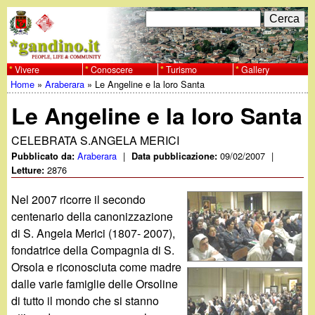
Salta
C
F
e
al
r
o
contenuto
c
Vivere
Conoscere
Turismo
Gallery
w
Home
»
Araberara
»
Le Angeline e la loro Santa
principale
a
r
Tu
w
Le Angeline e la loro Santa
m
sei
w
d
CELEBRATA S.ANGELA MERICI
qui
Araberara
|
09/02/2007
|
Pubblicato da:
Data pubblicazione:
i
2876
Letture:
.
r
Nel 2007 ricorre il secondo
g
centenario della canonizzazione
i
di S. Angela Merici (1807- 2007),
a
c
fondatrice della Compagnia di S.
Orsola e riconosciuta come madre
e
n
dalle varie famiglie delle Orsoline
r
di tutto il mondo che si stanno