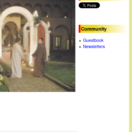
c
a
Community
Guestbook
Newsletters