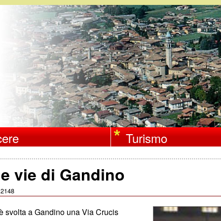
Salta
al
contenuto
principale
ere
Turismo
le vie di Gandino
2148
:
si è svolta a Gandino una Via Crucis