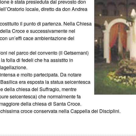
zione è stata presieduta dal prevosto don
dell’Oratorio locale, diretto da don Andrea
ostituito il punto di partenza. Nella Chiesa
 della Croce e successivamente nel
 con un’effi cace ambientazione del
azioni nel parco del convento (il Getsemani)
la folla di fedeli che ha assistito in
Flagellazione.
intensa e molto partecipata. Da notare
la Basilica era esposta la statua seicentesca
ne della chiesa del Suffragio, mentre
o (pure seicentesca) che normalmente fa
e maggiore della chiesa di Santa Croce.
ntichissima croce conservata nella Cappella dei Disciplini.