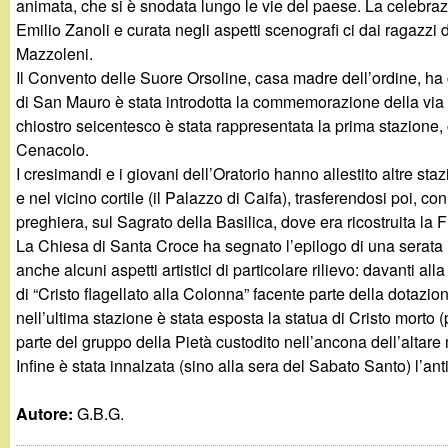
animata, che si è snodata lungo le vie del paese. La celebra
g
Emilio Zanoli e curata negli aspetti scenografi ci dai ragazzi 
Mazzoleni.
a
Il Convento delle Suore Orsoline, casa madre dell’ordine, ha c
di San Mauro è stata introdotta la commemorazione della via
n
chiostro seicentesco è stata rappresentata la prima stazione,
Cenacolo.
d
I cresimandi e i giovani dell’Oratorio hanno allestito altre st
e nel vicino cortile (il Palazzo di Caifa), trasferendosi poi, con 
i
preghiera, sul Sagrato della Basilica, dove era ricostruita la 
La Chiesa di Santa Croce ha segnato l’epilogo di una serata 
n
anche alcuni aspetti artistici di particolare rilievo: davanti al
di “Cristo flagellato alla Colonna” facente parte della dotazio
o
nell’ultima stazione è stata esposta la statua di Cristo mort
parte del gruppo della Pietà custodito nell’ancona dell’altar
.
Infine è stata innalzata (sino alla sera del Sabato Santo) l’a
i
Autore:
G.B.G.