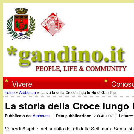
w
Vivere
Conosc
Home
»
Araberara
»
La storia della Croce lungo le vie di Gandino
w
Tu
La storia della Croce lungo 
w
sei
Araberara
|
20/04/2007
|
Pubblicato da:
Data pubblicazione:
Letture
qui
.
Venerdì 6 aprile, nell’ambito dei riti della Settimana Santa, 