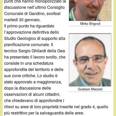
d
punti che hanno monopolizzato la
c
discussione nell’ultimo Consiglio
i
Comunale di Gandino, svoltosi
a
martedì 30 gennaio.
n
Mirko Brignoli
Il primo punto ha riguardato
l’approvazione definitiva dello
o
Studio Geologico di supporto alla
pianificazione comunale. Il
.
tecnico Sergio Ghilardi della Gea
ha presentato il lavoro svolto, che
i
consiste in una schedatura
approfondita del territorio e delle
t
sue zone critiche. Lo studio è
stato approvato a maggioranza,
dopo la discussione delle
Gustavo Maccari
osservazioni di alcuni cittadini,
che chiedevano di approfondire i
rilievi su aree di loro proprietà inserite nel grado 4, quello
più restrittivo per la salvaguardia delle aree.