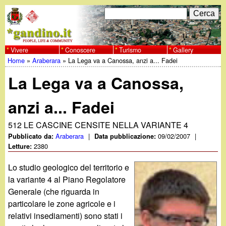
Salta
C
F
e
al
r
o
contenuto
c
Vivere
Conoscere
Turismo
Gallery
w
Home
»
Araberara
»
La Lega va a Canossa, anzi a... Fadei
principale
a
r
Tu
w
La Lega va a Canossa,
m
sei
w
d
anzi a... Fadei
qui
i
.
512 LE CASCINE CENSITE NELLA VARIANTE 4
Araberara
|
09/02/2007
|
Pubblicato da:
Data pubblicazione:
r
2380
Letture:
g
i
Lo studio geologico del territorio e
a
c
la variante 4 al Piano Regolatore
Generale (che riguarda in
e
n
particolare le zone agricole e i
r
relativi insediamenti) sono stati i