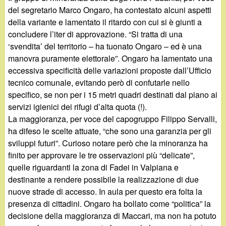
del segretario Marco Ongaro, ha contestato alcuni aspetti
della variante e lamentato il ritardo con cui si è giunti a
concludere l’iter di approvazione. “Si tratta di una
‘svendita’ del territorio – ha tuonato Ongaro – ed è una
manovra puramente elettorale”. Ongaro ha lamentato una
eccessiva specificità delle variazioni proposte dall’Ufficio
tecnico comunale, evitando però di confutarle nello
specifico, se non per i 15 metri quadri destinati dal piano ai
servizi igienici dei rifugi d’alta quota (!).
La maggioranza, per voce del capogruppo Filippo Servalli,
ha difeso le scelte attuate, “che sono una garanzia per gli
sviluppi futuri”. Curioso notare però che la minoranza ha
finito per approvare le tre osservazioni più “delicate”,
quelle riguardanti la zona di Fadei in Valpiana e
destinante a rendere possibile la realizzazione di due
nuove strade di accesso. In aula per questo era folta la
presenza di cittadini. Ongaro ha bollato come “politica” la
decisione della maggioranza di Maccari, ma non ha potuto