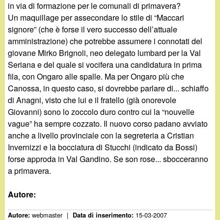
in via di formazione per le comunali di primavera?
Un maquillage per assecondare lo stile di “Maccari
signore” (che è forse il vero successo dell’attuale
amministrazione) che potrebbe assumere i connotati del
giovane Mirko Brignoli, neo delegato lumbard per la Val
Seriana e del quale si vocifera una candidatura in prima
fila, con Ongaro alle spalle. Ma per Ongaro più che
Canossa, in questo caso, si dovrebbe parlare di... schiaffo
di Anagni, visto che lui e il fratello (già onorevole
Giovanni) sono lo zoccolo duro contro cui la “nouvelle
vague” ha sempre cozzato. Il nuovo corso padano avviato
anche a livello provinciale con la segreteria a Cristian
Invernizzi e la bocciatura di Stucchi (indicato da Bossi)
forse approda in Val Gandino. Se son rose... sbocceranno
a primavera.
Autore:
webmaster
|
15-03-2007
Autore:
Data di inserimento: