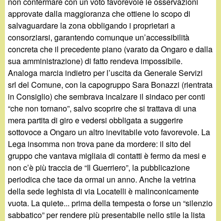
non confermare con un voto favorevole le osservazioni
approvate dalla maggioranza che ottiene lo scopo di
salvaguardare la zona obbligando i proprietari a
consorziarsi, garantendo comunque un’accessibilità
concreta che il precedente piano (varato da Ongaro e dalla
sua amministrazione) di fatto rendeva impossibile.
Analoga marcia indietro per l’uscita da Generale Servizi
srl del Comune, con la capogruppo Sara Bonazzi (rientrata
in Consiglio) che sembrava incalzare il sindaco per conti
“che non tornano”, salvo scoprire che si trattava di una
mera partita di giro e vedersi obbligata a suggerire
sottovoce a Ongaro un altro inevitabile voto favorevole. La
Lega insomma non trova pane da mordere: il sito del
gruppo che vantava migliaia di contatti è fermo da mesi e
non c’è più traccia de “Il Guerriero”, la pubblicazione
periodica che tace da ormai un anno. Anche la vetrina
della sede leghista di via Locatelli è malinconicamente
vuota. La quiete... prima della tempesta o forse un “silenzio
sabbatico” per rendere più presentabile nello stile la lista