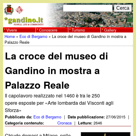
Salta
C
F
e
al
r
o
contenuto
c
Vivere
Conoscere
Turismo
Gallery
w
Home
»
Eco di Bergamo
»
La croce del museo di Gandino in mostra a
principale
a
r
Tu
Palazzo Reale
w
m
La croce del museo di
sei
w
d
qui
Gandino in mostra a
i
.
Palazzo Reale
r
g
i
Il capolavoro realizzato nel 1460 è tra le 250
opere esposte per «Arte lombarda dai Visconti agli
a
c
Sforza»
Eco di Bergamo
|
27/06/2015
|
Pubblicato da:
Data pubblicazione:
e
n
Cronaca
|
2646
Categoria contenuto:
Letture:
r
Chiude domani a Milano, nelle