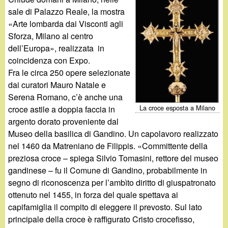
d
c
sale di Palazzo Reale, la mostra
i
«Arte lombarda dai Visconti agli
a
Sforza, Milano al centro
n
dell’Europa», realizzata in
coincidenza con Expo.
o
Fra le circa 250 opere selezionate
dai curatori Mauro Natale e
.
Serena Romano, c’è anche una
La croce esposta a Milano
croce astile a doppia faccia in
i
argento dorato proveniente dal
Museo della basilica di Gandino. Un capolavoro realizzato
t
nel 1460 da Matreniano de Filippis. «Committente della
preziosa croce – spiega Silvio Tomasini, rettore del museo
gandinese – fu il Comune di Gandino, probabilmente in
segno di riconoscenza per l’ambìto diritto di giuspatronato
ottenuto nel 1455, in forza del quale spettava ai
capifamiglia il compito di eleggere il prevosto. Sul lato
principale della croce è raffigurato Cristo crocefisso,