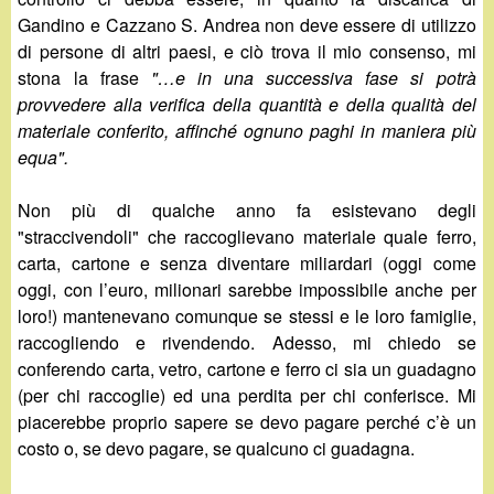
d
c
Gandino e Cazzano S. Andrea non deve essere di utilizzo
i
di persone di altri paesi, e ciò trova il mio consenso, mi
a
stona la frase
"…e in una successiva fase si potrà
n
provvedere alla verifica della quantità e della qualità del
materiale conferito, affinché ognuno paghi in maniera più
o
equa".
.
Non più di qualche anno fa esistevano degli
"straccivendoli" che raccoglievano materiale quale ferro,
i
carta, cartone e senza diventare miliardari (oggi come
oggi, con l’euro, milionari sarebbe impossibile anche per
t
loro!) mantenevano comunque se stessi e le loro famiglie,
raccogliendo e rivendendo. Adesso, mi chiedo se
conferendo carta, vetro, cartone e ferro ci sia un guadagno
(per chi raccoglie) ed una perdita per chi conferisce. Mi
piacerebbe proprio sapere se devo pagare perché c’è un
costo o, se devo pagare, se qualcuno ci guadagna.