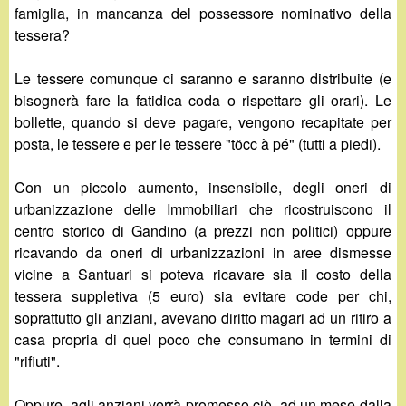
famiglia, in mancanza del possessore nominativo della
tessera?
Le tessere comunque ci saranno e saranno distribuite (e
bisognerà fare la fatidica coda o rispettare gli orari). Le
bollette, quando si deve pagare, vengono recapitate per
posta, le tessere e per le tessere "töcc à pé" (tutti a piedi).
Con un piccolo aumento, insensibile, degli oneri di
urbanizzazione delle Immobiliari che ricostruiscono il
centro storico di Gandino (a prezzi non politici) oppure
ricavando da oneri di urbanizzazioni in aree dismesse
vicine a Santuari si poteva ricavare sia il costo della
tessera suppletiva (5 euro) sia evitare code per chi,
soprattutto gli anziani, avevano diritto magari ad un ritiro a
casa propria di quel poco che consumano in termini di
"rifiuti".
Oppure, agli anziani verrà promesso ciò, ad un mese dalla