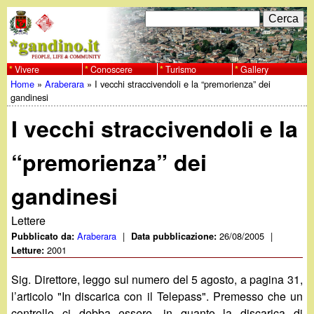
Salta
C
F
e
al
r
o
contenuto
c
Vivere
Conoscere
Turismo
Gallery
w
Home
»
Araberara
»
I vecchi straccivendoli e la “premorienza” dei
principale
a
r
Tu
gandinesi
w
m
I vecchi straccivendoli e la
sei
w
d
qui
“premorienza” dei
i
.
gandinesi
r
g
i
Lettere
Araberara
|
26/08/2005
|
Pubblicato da:
Data pubblicazione:
a
c
2001
Letture:
e
n
Sig. Direttore, leggo sul numero del 5 agosto, a pagina 31,
l’articolo "In discarica con il Telepass". Premesso che un
r
controllo ci debba essere, in quanto la discarica di