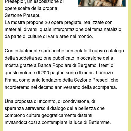
d
Presepio”, un’esposizione di
c
opere scelte della propria
i
Sezione Presepi.
a
La mostra propone 20 opere pregiate, realizzate con
n
materiali diversi, quale interpretazione del tema natalizio
da parte di culture di varie aree nel mondo.
o
Contestualmente sarà anche presentato il nuovo catalogo
.
della suddetta sezione pubblicato in occasione della
mostra grazie a Banca Popolare di Bergamo. I testi di
i
questo volume di 200 pagine sono di mons. Lorenzo
Frana, compianto fondatore della Sezione Presepi, che
t
ricorderemo nel decimo anniversario della scomparsa.
Una proposta di incontro, di condivisione, di
speranza attraverso il dialogo della bellezza che
compiono culture geograficamente distanti,
invitandoci così a contemplare la luce di Betlemme.