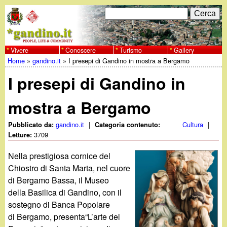
Salta
C
F
e
al
r
o
contenuto
c
Vivere
Conoscere
Turismo
Gallery
w
Home
»
gandino.it
»
I presepi di Gandino in mostra a Bergamo
principale
a
r
Tu
w
I presepi di Gandino in
m
sei
w
d
mostra a Bergamo
qui
i
.
gandino.it
|
Cultura
|
Pubblicato da:
Categoria contenuto:
3709
Letture:
r
g
Nella prestigiosa cornice del
i
Chiostro di Santa Marta, nel cuore
a
c
di Bergamo Bassa, il Museo
della Basilica di Gandino, con il
e
n
sostegno di Banca Popolare
r
di Bergamo, presenta“L’arte del