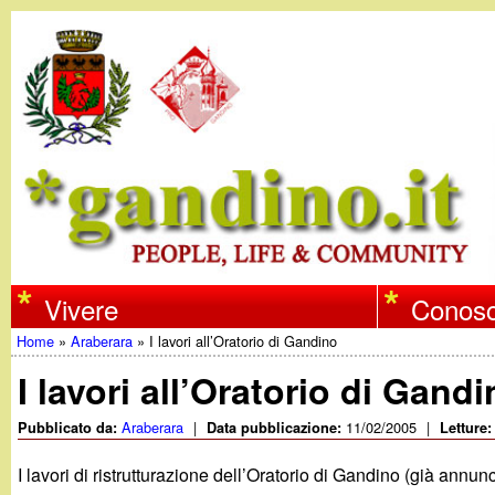
w
Vivere
Conosc
Home
»
Araberara
»
I lavori all’Oratorio di Gandino
w
Tu
I lavori all’Oratorio di Gand
w
sei
Araberara
|
11/02/2005
|
Pubblicato da:
Data pubblicazione:
Letture
qui
.
I lavori di ristrutturazione dell’Oratorio di Gandino (già annunc