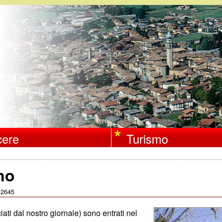
Salta
al
contenuto
principale
ere
Turismo
ino
2645
:
iati dal nostro giornale) sono entrati nel