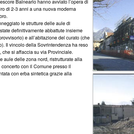
rescore Balneario hanno avviato l’opera di
 giro di 2-3 anni a una nuova moderna
bro.
eggiato le strutture delle aule di
 state definitivamente abbattute insieme
rovvisorio) e all’abitazione del curato (che
o). Il vincolo della Sovrintendenza ha reso
, che si affaccia su via Provinciale.
e aule delle zona nord, ristrutturate alla
di concerto con il Comune presso il
tata con erba sintetica grazie alla