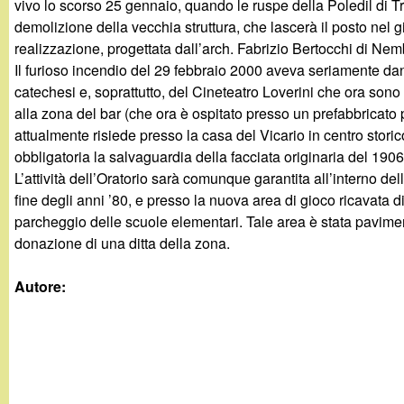
vivo lo scorso 25 gennaio, quando le ruspe della Poledil di T
g
demolizione della vecchia struttura, che lascerà il posto nel
realizzazione, progettata dall’arch. Fabrizio Bertocchi di Nem
a
Il furioso incendio del 29 febbraio 2000 aveva seriamente dann
catechesi e, soprattutto, del Cineteatro Loverini che ora sono
n
alla zona del bar (che ora è ospitato presso un prefabbricato p
attualmente risiede presso la casa del Vicario in centro storic
d
obbligatoria la salvaguardia della facciata originaria del 1906
L’attività dell’Oratorio sarà comunque garantita all’interno dell
i
fine degli anni ’80, e presso la nuova area di gioco ricavata 
parcheggio delle scuole elementari. Tale area è stata pavimen
n
donazione di una ditta della zona.
o
Autore:
.
i