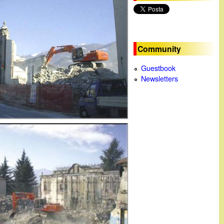
c
a
Community
Guestbook
Newsletters