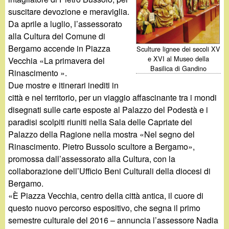
d
c
suscitare devozione e meraviglia.
i
Da aprile a luglio, l’assessorato
a
alla Cultura del Comune di
n
Bergamo accende in Piazza
Sculture lignee dei secoli XV
e XVI al Museo della
Vecchia «La primavera del
o
Basilica di Gandino
Rinascimento ».
Due mostre e itinerari inediti in
.
città e nel territorio, per un viaggio affascinante tra i mondi
disegnati sulle carte esposte al Palazzo del Podestà e i
i
paradisi scolpiti riuniti nella Sala delle Capriate del
Palazzo della Ragione nella mostra «Nel segno del
t
Rinascimento. Pietro Bussolo scultore a Bergamo»,
promossa dall’assessorato alla Cultura, con la
collaborazione dell’Ufficio Beni Culturali della diocesi di
Bergamo.
«È Piazza Vecchia, centro della città antica, il cuore di
questo nuovo percorso espositivo, che segna il primo
semestre culturale del 2016 – annuncia l’assessore Nadia