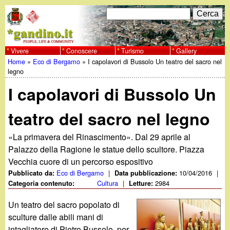
Salta
C
F
e
al
r
o
contenuto
c
Vivere
Conoscere
Turismo
Gallery
w
Home
»
Eco di Bergamo
»
I capolavori di Bussolo Un teatro del sacro nel
principale
a
r
Tu
legno
w
m
I capolavori di Bussolo Un
sei
w
d
qui
teatro del sacro nel legno
i
.
«La primavera del Rinascimento». Dal 29 aprile al
r
Palazzo della Ragione le statue dello scultore. Piazza
g
i
Vecchia cuore di un percorso espositivo
Eco di Bergamo
|
10/04/2016
|
Pubblicato da:
Data pubblicazione:
a
c
Cultura
|
2984
Categoria contenuto:
Letture:
e
n
Un teatro del sacro popolato di
sculture dalle abili mani di
r
intagliatore di Pietro Bussolo, per