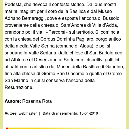
Podestà, che rievoca il contesto storico. Dai due mostri
marini intagliati per il coro della Basilica e dal Museo
Adriano Bernareggi, dove è esposta l’ancona di Bussolo
proveniente dalla chiesa di Sant’Andrea di Villa d’Adda,
prendono poi il via i «Percorsi» sul territorio. Si comincia
con la chiesa del Corpus Domini a Pagliaro, borgo antico
della media Valle Serina (comune di Algua), e poi si
snodano in Valle Seriana, dalle chiese di San Bartolomeo
ad Albino e di Desenzano al Serio con i rispettivi polittici,
al patrimonio artistico del Museo della Basilica di Gandino,
fino alla chiesa di Gromo San Giacomo e quella di Gromo
San Marino in cui si conserva l’ancona della
Resurrezione.
Autore:
Rosanna Rota
webmaster
|
15-04-2016
Autore:
Data di inserimento: