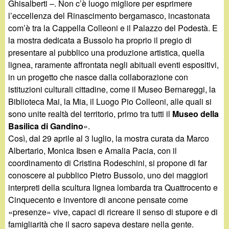
Ghisalberti –. Non c’è luogo migliore per esprimere
l’eccellenza del Rinascimento bergamasco, incastonata
com’è tra la Cappella Colleoni e il Palazzo del Podestà. E
la mostra dedicata a Bussolo ha proprio il pregio di
presentare al pubblico una produzione artistica, quella
lignea, raramente affrontata negli abituali eventi espositivi,
in un progetto che nasce dalla collaborazione con
istituzioni culturali cittadine, come il Museo Bernareggi, la
Biblioteca Mai, la Mia, il Luogo Pio Colleoni, alle quali si
sono unite realtà del territorio, primo tra tutti il
Museo della
Basilica di Gandino
».
Così, dal 29 aprile al 3 luglio, la mostra curata da Marco
Albertario, Monica Ibsen e Amalia Pacia, con il
coordinamento di Cristina Rodeschini, si propone di far
conoscere al pubblico Pietro Bussolo, uno dei maggiori
interpreti della scultura lignea lombarda tra Quattrocento e
Cinquecento e inventore di ancone pensate come
«presenze» vive, capaci di ricreare il senso di stupore e di
famigliarità che il sacro sapeva destare nella gente.