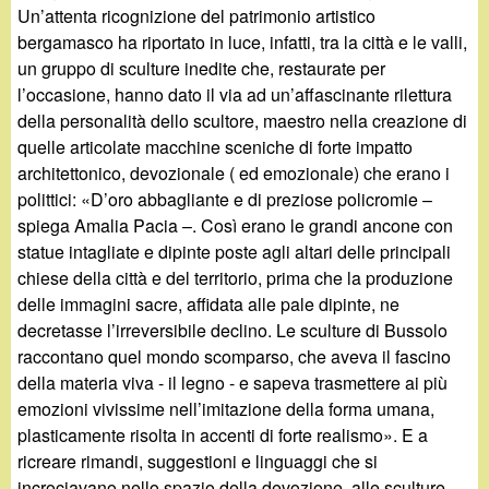
Un’attenta ricognizione del patrimonio artistico
bergamasco ha riportato in luce, infatti, tra la città e le valli,
un gruppo di sculture inedite che, restaurate per
l’occasione, hanno dato il via ad un’affascinante rilettura
della personalità dello scultore, maestro nella creazione di
quelle articolate macchine sceniche di forte impatto
architettonico, devozionale ( ed emozionale) che erano i
polittici: «D’oro abbagliante e di preziose policromie –
spiega Amalia Pacia –. Così erano le grandi ancone con
statue intagliate e dipinte poste agli altari delle principali
chiese della città e del territorio, prima che la produzione
delle immagini sacre, affidata alle pale dipinte, ne
decretasse l’irreversibile declino. Le sculture di Bussolo
raccontano quel mondo scomparso, che aveva il fascino
della materia viva - il legno - e sapeva trasmettere ai più
emozioni vivissime nell’imitazione della forma umana,
plasticamente risolta in accenti di forte realismo». E a
ricreare rimandi, suggestioni e linguaggi che si
incrociavano nello spazio della devozione, alle sculture