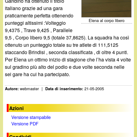
d
Gandino ha ottenuto il titolo
c
italiano grazie ad una gara
i
praticamente perfetta ottenendo
a
Elena al corpo libero
punteggi altissimi :Volteggio
n
9,4375 , Trave 9,425 , Parallele
9,5 , Corpo libero 9,5 (totale 37,8625). La squadra ha così
o
ottenuto un punteggio totale su tre atlete di 111,5125
staccando Brindisi , seconda classificata , di oltre 4 punti.
.
Per Elena un ottimo inizio di stagione che l’ha vista 4 volte
sul gradino più alto del podio e due volte seconda nelle
i
sei gare ha cui ha partecipato.
t
webmaster
|
21-05-2005
Autore:
Data di inserimento:
Azioni
Versione stampabile
Versione PDF
Condividi