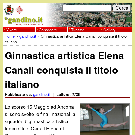
Salta
C
F
e
al
r
o
contenuto
c
Vivere
Conoscere
Turismo
Gallery
w
Home
»
gandino.it
»
Ginnastica artistica Elena Canali conquista il titolo
principale
a
r
Tu
italiano
w
m
Ginnastica artistica Elena
sei
w
d
qui
Canali conquista il titolo
i
.
italiano
r
g
i
gandino.it
|
2739
Pubblicato da:
Letture:
a
c
Lo scorso 15 Maggio ad Ancona
si sono svolte le finali nazionali a
e
n
squadre di ginnastica artistica
femminile e Canali Elena di
r