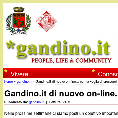
w
Vivere
Conosc
Home
»
gandino.it
»
Gandino.it di nuovo on-line... con la voglia di crescere!
w
Tu
Gandino.it di nuovo on-line..
w
sei
gandino.it
|
2153
Pubblicato da:
Letture:
qui
.
Nelle prossime settimane ci siamo posti un obiettivo importa