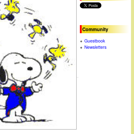
c
a
Community
Guestbook
Newsletters