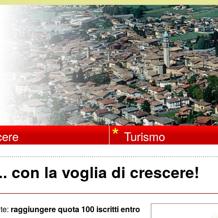
Salta
al
contenuto
principale
ere
Turismo
. con la voglia di crescere!
nte:
raggiungere quota 100 iscritti entro