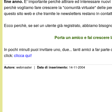
fine anno.
E' importante perchè attirare ed interessare nuovi
g
perchè vogliamo fare crescere la "comunità virtuale" delle p
questo sito web e che tramite le newsletters restano in contatt
a
Ecco perchè, se sei un utente già registrato, abbiamo bisogno
n
Porta un amico e fai crescere
d
In pochi minuti puoi invitare uno, due... tanti amici a far part
i
click:
clicca qui!
n
webmaster
|
14-11-2004
Autore:
Data di inserimento:
o
.
i