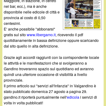
d
Maggiore, in stazione, in centro
c
nei bar, ecc.), ma è anche
i
disponibile nelle edicole di città e
a
provincia al costo di 0,50
n
centesimi.
E' anche possibile "abbonarsi"
o
gratis sul sito
www.ilbergamo.it
, ricevendo il pdf
quotidianamente in bassa definizione oppure scaricando
.
dal sito quello in alta definizione.
i
Grazie agli accordi raggiunti con la corrispondente locale
le attività e le manifestazioni che si svolgeranno a
t
Gandino troveranno spazio sul quotidiano ed avranno
quindi una ulteriore occasione di visibilità a livello
provinciale.
Il primo articolo sui "servizi all'Infanzia" in Valgandino è
stato pubblicato domenica 27 agosto a pagina 29.
gandino.it riporterà puntualmente nell'
edicola
i servizi di
volta in volta pubblicati!