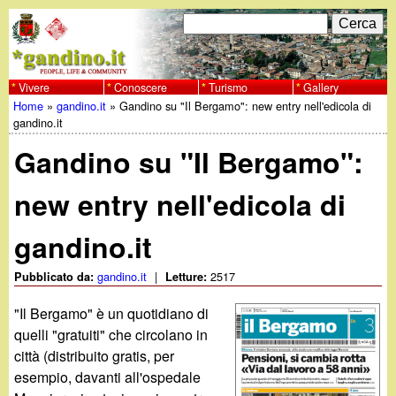
Salta
C
F
e
al
r
o
contenuto
c
Vivere
Conoscere
Turismo
Gallery
w
Home
»
gandino.it
»
Gandino su "Il Bergamo": new entry nell'edicola di
principale
a
r
Tu
gandino.it
w
m
Gandino su "Il Bergamo":
sei
w
d
qui
new entry nell'edicola di
i
.
gandino.it
r
g
i
gandino.it
|
2517
Pubblicato da:
Letture:
a
c
"Il Bergamo" è un quotidiano di
quelli "gratuiti" che circolano in
e
n
città (distribuito gratis, per
esempio, davanti all'ospedale
r