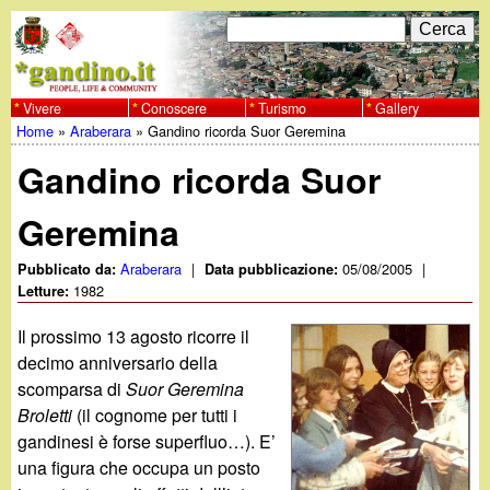
Salta
C
F
e
al
r
o
contenuto
c
Vivere
Conoscere
Turismo
Gallery
w
Home
»
Araberara
»
Gandino ricorda Suor Geremina
principale
a
r
Tu
w
Gandino ricorda Suor
m
sei
w
d
Geremina
qui
i
.
Araberara
|
05/08/2005
|
Pubblicato da:
Data pubblicazione:
1982
Letture:
r
g
Il prossimo 13 agosto ricorre il
i
decimo anniversario della
a
c
scomparsa di
Suor Geremina
Broletti
(il cognome per tutti i
e
n
gandinesi è forse superfluo…). E’
r
una figura che occupa un posto