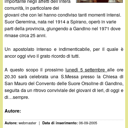
d
importante negli affetti dell’intera
c
comunità, in particolare dei
i
giovani che con lei hanno condiviso tanti momenti intensi.
a
Suor Geremina, nata nel 1914 a Spirano, operò in varie
n
parti della provincia, giungendo a Gandino nel 1971 dove
rimase circa 25 anni.
o
Un apostolato intenso e indimenticabile, per il quale è
.
ancor oggi vivo il grato ricordo di tutti.
i
A questo scopo il prossimo
lunedì 5 settembre
alle ore
20.30 sarà celebrata una S.Messa presso la Chiesa di
t
San Mauro del Convento delle Suore Orsoline di Gandino,
seguita da un ritrovo conviviale dei giovani di ieri, di oggi e
di…sempre.
Autore:
webmaster
|
06-09-2005
Autore:
Data di inserimento: