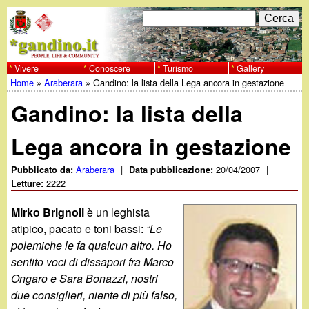
Salta
C
F
e
al
r
o
contenuto
c
Vivere
Conoscere
Turismo
Gallery
w
Home
»
Araberara
»
Gandino: la lista della Lega ancora in gestazione
principale
a
r
Tu
w
Gandino: la lista della
m
sei
w
d
Lega ancora in gestazione
qui
i
.
Araberara
|
20/04/2007
|
Pubblicato da:
Data pubblicazione:
2222
Letture:
r
g
Mirko Brignoli
è un leghista
i
atipico, pacato e toni bassi:
“Le
a
c
polemiche le fa qualcun altro. Ho
sentito voci di dissapori fra Marco
e
n
Ongaro e Sara Bonazzi, nostri
r
due consiglieri, niente di più falso,