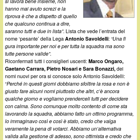
d
si lavora bene insieme, non
c
hanno mai avuto screzi e la
i
riprova è che a dispetto di quello
a
che qualcuno continua a dire,
n
saranno tutti e due in lista”
. Lista che vede l’entrata del
nome ‘pesante’ della Lega
Antonio Savoldelli
:
“Una fi
o
gura importante per noi e per tutta la squadra ma sono
tutte persone valide”
.
.
Riconfermati tutti i consiglieri uscenti:
Marco Ongaro,
Gaetano Carrara, Pietro Nosari e Sara Bonazzi,
dei
i
nomi nuovi per ora si conosce solo Antonio Savoldelli:
“
Perché in questi giorni dobbiamo sfoltire la rosa e non è
t
giusto fare alcuni nomi piuttosto che altri, c’è ancora
qualche giorno e vogliamo prenderceli tutti per decidere
con calma. Sono comunque molto contento di come sta
lavorando la squadra, abbiamo fatto un ottimo programma,
lo immaginavo così e così è stato, credo che valga
veramente la pena di votarci. Abbiamo un’alternativa
valida alla gestione di adesso, sono ottimista e credo che