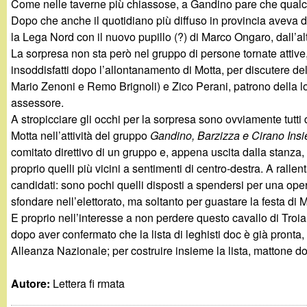
Come nelle taverne più chiassose, a Gandino pare che qualcun
g
Dopo che anche il quotidiano più diffuso in provincia aveva d
la Lega Nord con il nuovo pupillo (?) di Marco Ongaro, dall’al
a
La sorpresa non sta però nel gruppo di persone tornate attive
insoddisfatti dopo l’allontanamento di Motta, per discutere del
n
Mario Zenoni e Remo Brignoli) e Zico Perani, patrono della l
assessore.
d
A stropicciare gli occhi per la sorpresa sono ovviamente tutti
Motta nell’attività del gruppo
Gandino, Barzizza e Cirano Ins
i
comitato direttivo di un gruppo e, appena uscita dalla stanz
proprio quelli più vicini a sentimenti di centro-destra. A rallen
n
candidati: sono pochi quelli disposti a spendersi per una opera
sfondare nell’elettorato, ma soltanto per guastare la festa d
o
E proprio nell’interesse a non perdere questo cavallo di Troia 
dopo aver confermato che la lista di leghisti doc è già pronta, 
.
Alleanza Nazionale; per costruire insieme la lista, mattone
i
Autore:
Lettera fi rmata