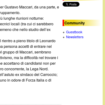
c
per Gustavo Maccari, da una parte, e
ggruppamento.
a
ù lunghe riunioni notturne:
Community
cnici locali (tra cui ci sarebbero
temeno che nello studio dell’ex
Guestbook
Newsletters
 rientro a pieno titolo di Leonardo
a persona accetti di entrare nel
nel gruppo di Maccari, sembrano
ivismo, ma la difficoltà nel trovare i
che accettano di candidarsi non per
ero concorrente, la Lega Nord.
ell’astuto ex sindaco del Carroccio;
uno in odore di Forza Italia o di