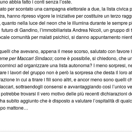
o abbia fatto i conti senza l’oste.
ato per scontato una campagna elettorale a due, la lista civica 
tra, hanno ripreso vigore le iniziative per costituire un terzo ra
, quanto nella luce del neon che le illumina durante le sempre pi
 futuro di Gandino, l’immobiliarista Andrea Nicoli, un gruppo di te
ocale comunità per malati psichici, si danno appuntamento nien
 quelli che avevano, appena il mese scorso, salutato con favore il
ieme per Maccari Sindaco
; come è possibile, si chiedono, che un
a, cominci ad organizzare una lista autonoma? I meno sorpresi, 
tare i lavori del gruppo non è però la sorpresa che desta il loro att
zione in cui a tirare i fili sono altri, e ancor meno sono quelli 
i Maccari, sottraendogli consensi e avvantaggiando così l’unico v
potrebbe trovarsi il vero motivo delle più recenti dichiarazioni d
ha subito aggiunto che è disposto a valutare l’ospitalità di qualc
 dopo mattone…