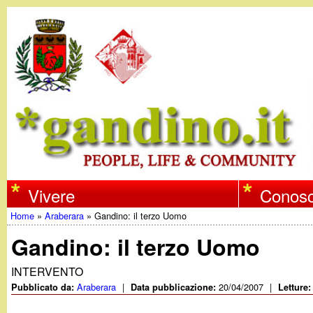
w
Vivere
Conosc
Home
»
Araberara
»
Gandino: il terzo Uomo
w
Tu
Gandino: il terzo Uomo
w
sei
INTERVENTO
qui
Araberara
|
20/04/2007
|
Pubblicato da:
Data pubblicazione:
Letture
.