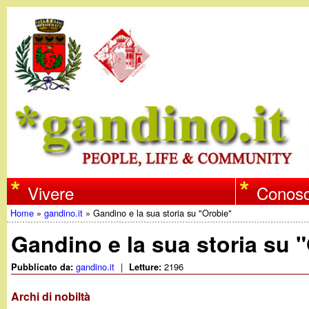
w
Vivere
Conosc
Home
»
gandino.it
»
Gandino e la sua storia su "Orobie"
w
Tu
Gandino e la sua storia su 
w
sei
gandino.it
|
2196
Pubblicato da:
Letture:
qui
.
Archi di nobiltà