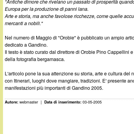
"Antiche dimore che rivelano un passato di prosperità quan
g
Europa per la produzione di panni lana.
Arte e storia, ma anche favolose ricchezze, come quelle acc
a
mercanti a nobili."
n
Nel numero di Maggio di "Orobie" è pubblicato un ampio artic
dedicato a Gandino.
d
Il testo è stato curato dal direttore di Orobie Pino Cappellini 
della fotografia bergamasca.
i
L'articolo pone la sua attenzione su storia, arte e cultura de
n
con Itinerari, luoghi dove mangiare, tradizioni. E' presente 
manifestazioni più importanti di Gandino 2005.
o
webmaster
|
03-05-2005
Autore:
Data di inserimento:
.
i