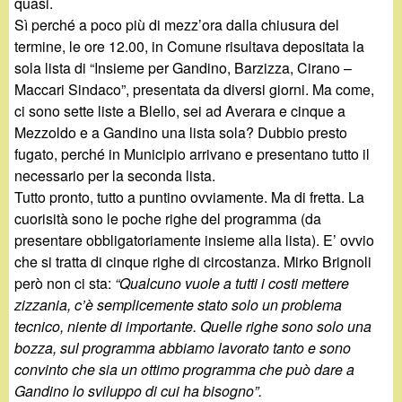
d
quasi.
c
Sì perché a poco più di mezz’ora dalla chiusura del
i
termine, le ore 12.00, in Comune risultava depositata la
a
sola lista di “Insieme per Gandino, Barzizza, Cirano –
n
Maccari Sindaco”, presentata da diversi giorni. Ma come,
ci sono sette liste a Blello, sei ad Averara e cinque a
o
Mezzoldo e a Gandino una lista sola? Dubbio presto
fugato, perché in Municipio arrivano e presentano tutto il
.
necessario per la seconda lista.
Tutto pronto, tutto a puntino ovviamente. Ma di fretta. La
i
cuorisità sono le poche righe del programma (da
presentare obbligatoriamente insieme alla lista). E’ ovvio
t
che si tratta di cinque righe di circostanza. Mirko Brignoli
però non ci sta:
“Qualcuno vuole a tutti i costi mettere
zizzania, c’è semplicemente stato solo un problema
tecnico, niente di importante. Quelle righe sono solo una
bozza, sul programma abbiamo lavorato tanto e sono
convinto che sia un ottimo programma che può dare a
Gandino lo sviluppo di cui ha bisogno”.