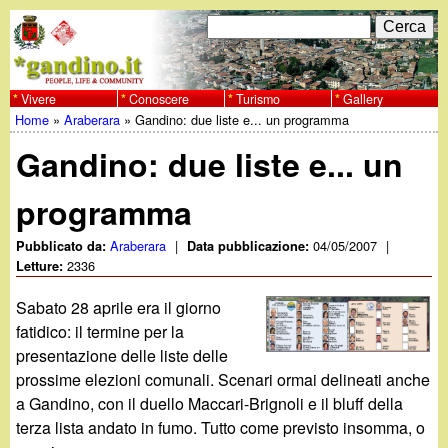
Salta
C
F
e
al
r
o
contenuto
c
Vivere
Conoscere
Turismo
Gallery
w
Home
»
Araberara
»
Gandino: due liste e... un programma
principale
a
r
Tu
w
Gandino: due liste e... un
m
sei
w
d
programma
qui
i
.
Araberara
|
04/05/2007
|
Pubblicato da:
Data pubblicazione:
2336
Letture:
r
g
Sabato 28 aprile era il giorno
i
fatidico: il termine per la
a
c
presentazione delle liste delle
prossime elezioni comunali. Scenari ormai delineati anche
e
n
a Gandino, con il duello Maccari-Brignoli e il bluff della
r
terza lista andato in fumo. Tutto come previsto insomma, o