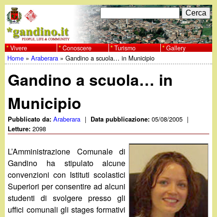
Salta
C
F
e
al
r
o
contenuto
c
Vivere
Conoscere
Turismo
Gallery
w
Home
»
Araberara
»
Gandino a scuola… in Municipio
principale
a
r
Tu
w
Gandino a scuola… in
m
sei
w
d
Municipio
qui
i
.
Araberara
|
05/08/2005
|
Pubblicato da:
Data pubblicazione:
2098
Letture:
r
g
L’Amministrazione Comunale di
i
Gandino ha stipulato alcune
a
c
convenzioni con Istituti scolastici
Superiori per consentire ad alcuni
e
n
studenti di svolgere presso gli
r
uffici comunali gli stages formativi