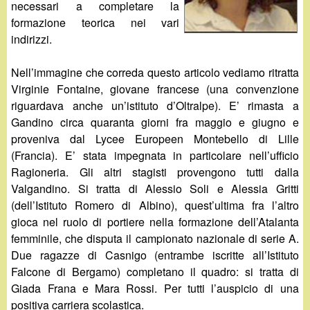
d
necessari a completare la
c
formazione teorica nei vari
i
a
indirizzi.
n
Nell’immagine che correda questo articolo vediamo ritratta
Virginie Fontaine, giovane francese (una convenzione
o
riguardava anche un’istituto d’Oltralpe). E’ rimasta a
Gandino circa quaranta giorni fra maggio e giugno e
.
proveniva dal Lycee Europeen Montebello di Lille
(Francia). E’ stata impegnata in particolare nell’ufficio
i
Ragioneria. Gli altri stagisti provengono tutti dalla
Valgandino. Si tratta di Alessio Soli e Alessia Gritti
t
(dell’Istituto Romero di Albino), quest’ultima fra l’altro
gioca nel ruolo di portiere nella formazione dell’Atalanta
femminile, che disputa il campionato nazionale di serie A.
Due ragazze di Casnigo (entrambe iscritte all’Istituto
Falcone di Bergamo) completano il quadro: si tratta di
Giada Frana e Mara Rossi. Per tutti l’auspicio di una
positiva carriera scolastica.