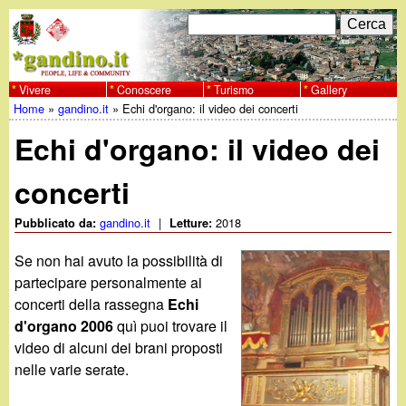
Salta
C
F
e
al
r
o
contenuto
c
Vivere
Conoscere
Turismo
Gallery
w
Home
»
gandino.it
»
Echi d'organo: il video dei concerti
principale
a
r
Tu
w
Echi d'organo: il video dei
m
sei
w
d
concerti
qui
i
.
gandino.it
|
2018
Pubblicato da:
Letture:
r
Se non hai avuto la possibilità di
g
partecipare personalmente ai
i
concerti della rassegna
Echi
a
c
d'organo 2006
quì puoi trovare il
video di alcuni dei brani proposti
e
n
nelle varie serate.
r