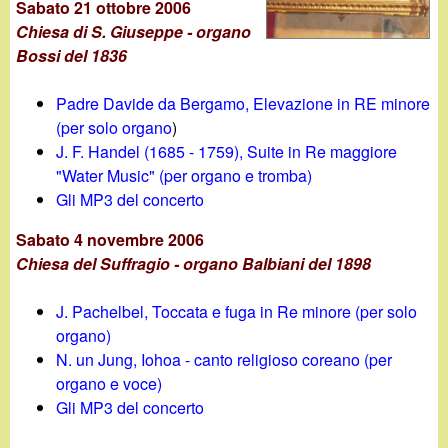
d
Sabato 21 ottobre 2006
c
Chiesa di S. Giuseppe - organo
i
a
Bossi del 1836
n
Padre Davide da Bergamo, Elevazione in RE minore
(per solo organo
)
o
J. F. Handel (1685 - 1759), Suite in Re maggiore
"Water Music" (per organo e tromba)
.
Gli MP3 del concerto
i
Sabato 4 novembre 2006
Chiesa del Suffragio - organo Balbiani del 1898
t
J. Pachelbel, Toccata e fuga in Re minore (per solo
organo)
N. un Jung, Iohoa - canto religioso coreano (per
organo e voce)
Gli MP3 del concerto