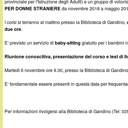
provinciale per l'Istruzione degli Adulti) e un gruppo di volont
g
PER DONNE STRANIERE
da novembre 2018 a maggio 201
a
I corsi si terranno al mattino presso la Biblioteca di Gandino,
due ore
.
n
E' previsto un servizio di
baby-sitting
gratuito per i bambini i
d
Riunione conoscitiva, presentazione del corso e test di li
i
Martedì 6 novembre ore 9.30, presso la Biblioteca di Gandin
n
E' fondamentale essere presenti in questa data per frequentare
o
.
Per informazioni rivolgersi alla Biblioteca di Gandino (Tel: 0
i