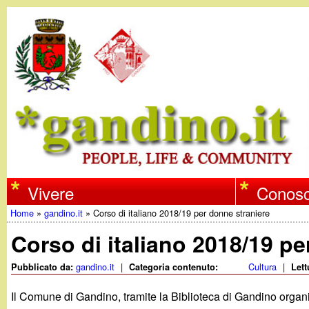
w
Vivere
Conosc
Home
»
gandino.it
»
Corso di italiano 2018/19 per donne straniere
w
Tu
Corso di italiano 2018/19 pe
w
sei
gandino.it
|
Cultura
|
Pubblicato da:
Categoria contenuto:
Lett
qui
.
Il Comune di Gandino, tramite la Biblioteca di Gandino organ