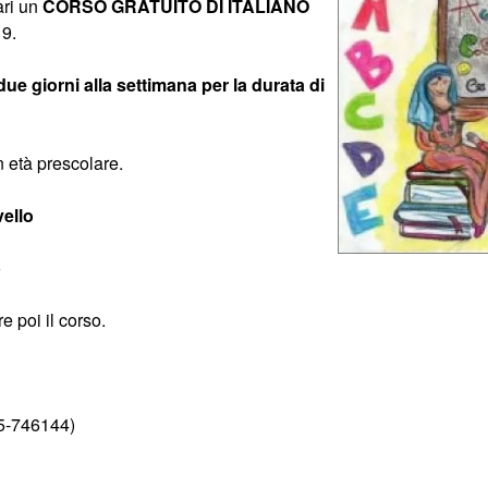
ari un
CORSO GRATUITO DI ITALIANO
9.
due giorni alla settimana per la durata di
n età prescolare.
vello
o
 poi il corso.
35-746144)