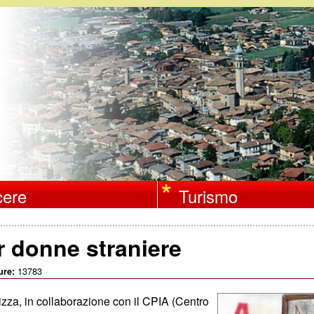
Salta
al
contenuto
principale
ere
Turismo
r donne straniere
13783
ure:
izza, in collaborazione con il CPIA (Centro