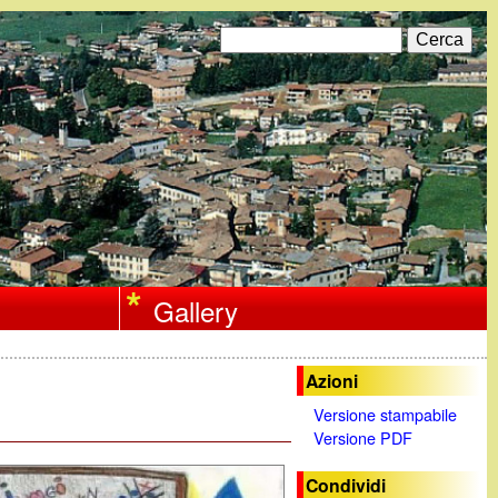
C
F
e
r
o
c
a
r
m
d
i
Gallery
r
i
Azioni
c
Versione stampabile
Versione PDF
e
r
Condividi