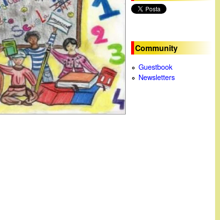
c
a
Community
Guestbook
Newsletters