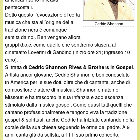
d
c
pentecostali.
i
Detto questo l’evocazione di certa
a
musica che sta all’origine della
Cedric Shannon
n
tradizione nera è comunque
sentita da noi. Ben vengano allora
o
gruppi d.o.c. come quello che sentiremo stasera al
cineteatro Loverini di Gandino (inizio ore 21; ingresso 10
.
euro).
Si tratta di
Cedric Shannon Rives & Brothers In Gospel
.
i
Artista ancor giovane, Cedric Shannon e ben conosciuto
in America per le sue doti, oltre che di cantante, anche di
t
compositore e attore di musical. Shannon è nato nel
Missouri e ha trascorso la sua infanzia e adolescenza
stimolato dalla musica gospel. Come quasi tutti quelli che
cantano professionalmente e tengono viva la tradizione
gospel & spiritual, anche Cedric ha iniziato cantando nella
corale della sua chiesa seguendo le orme del padre. A 9
anni canta già da solista, a 11 il suo primo concerto,