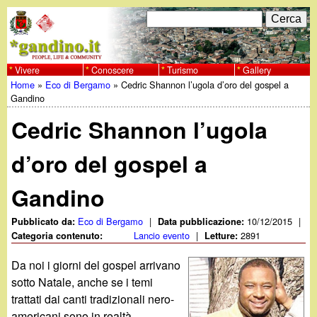
Salta
C
F
e
al
r
o
contenuto
c
Vivere
Conoscere
Turismo
Gallery
w
Home
»
Eco di Bergamo
»
Cedric Shannon l’ugola d’oro del gospel a
principale
a
r
Tu
Gandino
w
m
Cedric Shannon l’ugola
sei
w
d
qui
d’oro del gospel a
i
.
Gandino
r
g
i
Eco di Bergamo
|
10/12/2015
|
Pubblicato da:
Data pubblicazione:
Lancio evento
|
2891
Categoria contenuto:
Letture:
a
c
Da noi i giorni del gospel arrivano
e
n
sotto Natale, anche se i temi
trattati dai canti tradizionali nero-
r
americani sono in realtà